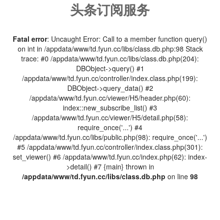
头条订阅服务
Fatal error
: Uncaught Error: Call to a member function query()
on int in /appdata/www/td.fyun.cc/libs/class.db.php:98 Stack
trace: #0 /appdata/www/td.fyun.cc/libs/class.db.php(204):
DBObject->query() #1
/appdata/www/td.fyun.cc/controller/index.class.php(199):
DBObject->query_data() #2
/appdata/www/td.fyun.cc/viewer/H5/header.php(60):
index::new_subscribe_list() #3
/appdata/www/td.fyun.cc/viewer/H5/detail.php(58):
require_once('...') #4
/appdata/www/td.fyun.cc/libs/public.php(98): require_once('...')
#5 /appdata/www/td.fyun.cc/controller/index.class.php(301):
set_viewer() #6 /appdata/www/td.fyun.cc/index.php(62): index-
>detail() #7 {main} thrown in
/appdata/www/td.fyun.cc/libs/class.db.php
on line
98