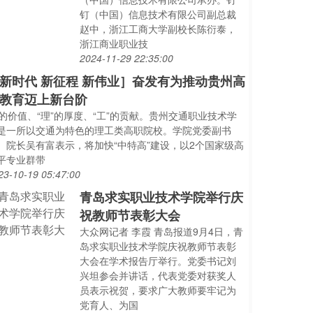
钉（中国）信息技术有限公司副总裁
赵中，浙江工商大学副校长陈衍泰，
浙江商业职业技
2024-11-29 22:35:00
新时代 新征程 新伟业］奋发有为推动贵州高
教育迈上新台阶
..”的价值、“理”的厚度、“工”的贡献。贵州交通职业技术学
是一所以交通为特色的理工类高职院校。学院党委副书
、院长吴有富表示，将加快“中特高”建设，以2个国家级高
平专业群带
23-10-19 05:47:00
青岛求实职业技术学院举行庆
祝教师节表彰大会
大众网记者 李霞 青岛报道9月4日，青
岛求实职业技术学院庆祝教师节表彰
大会在学术报告厅举行。党委书记刘
兴坦参会并讲话，代表党委对获奖人
员表示祝贺，要求广大教师要牢记为
党育人、为国