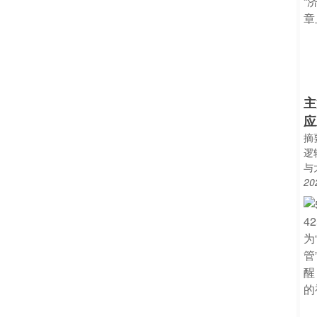
主
应
摘
逻
与
20