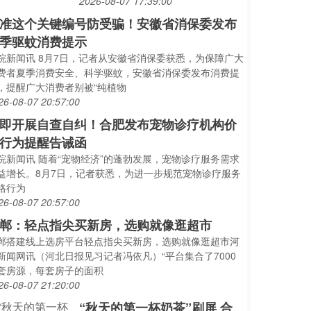
2026-08-07 17:39:00
准这个关键编号防受骗！安徽省消保委发布
季驱蚊消费提示
皖新闻讯 8月7日，记者从安徽省消保委获悉，为保障广大
费者夏季消费安全、科学驱蚊，安徽省消保委发布消费提
，提醒广大消费者别被“纯植物
26-08-07 20:57:00
即开展自查自纠！合肥发布宠物诊疗机构价
行为提醒告诫函
皖新闻讯 随着“宠物经济”的蓬勃发展，宠物诊疗服务需求
益增长。8月7日，记者获悉，为进一步规范宠物诊疗服务
格行为
26-08-07 20:57:00
郸：轻点指尖买新房，选购就像逛超市
郸搭建线上选房平台轻点指尖买新房，选购就像逛超市河
新闻网讯（河北日报见习记者冯依凡）“平台集合了7000
套房源，每套房子的面积
26-08-07 21:20:00
“秋天的第一杯奶茶”刷屏 合