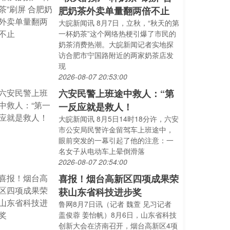
肥奶茶外卖单量翻两倍不止
大皖新闻讯 8月7日，立秋，“秋天的第
一杯奶茶”这个网络热梗引爆了市民的
奶茶消费热潮。大皖新闻记者实地探
访合肥市宁国路附近的两家奶茶店发
现
2026-08-07 20:53:00
六安民警上班途中救人：“第
一反应就是救人！
大皖新闻讯 8月5日14时18分许，六安
市公安局民警许金留驾车上班途中，
眼前突发的一幕引起了他的注意：一
名女子从电动车上晕倒滑落
2026-08-07 20:54:00
喜报！烟台高新区四项成果荣
获山东省科技进步奖
鲁网8月7日讯（记者 魏萱 见习记者
盖俊蓉 姜怡帆）8月6日，山东省科技
创新大会在济南召开，烟台高新区4项