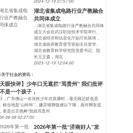
2024-12-19 07:57:00
湖北省集成电路行业产教融合
共同体成立
...湖北省集成电路行业产教融合共同体
成立大会在武汉职业技术学院举行。
湖北省经济和信息化厅副厅长陈琦，
湖北省政府教育督导室副主任督学、
湖北省教育科学研究院党委书记、院
长王文森，湖北
2023-12-19 12:04:00
多关于
社会
的资讯：
天眼快评】少年口无遮拦“骂贵州” 我们批评
不是一个孩子，
日，广东佛山一名张姓少年在直播时，毫无顾忌贬低贵
，称当地是“山咔咔”，嫌弃猪脚饭难以下咽，面对网友提
，更是出言挑衅“我就骂贵州
26-08-08 02:27:00
2026年第一批“济南好人”发