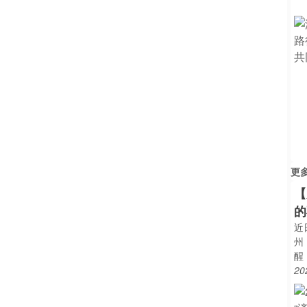
更
【
的
近
州
醒
20