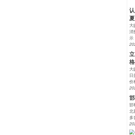
认
夏
大
消
示
20
立
格
大
日
价
20
邯
邯
北
多
20