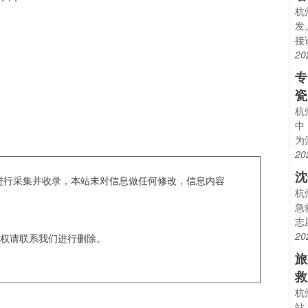
杭
发
接
20
专
瓷
杭
中
为
20
沈
c爬虫进行采集并收录，本站未对信息做任何修改，信息内容
杭
急
志
20
权请联系我们进行删除。
旅
救
杭
站