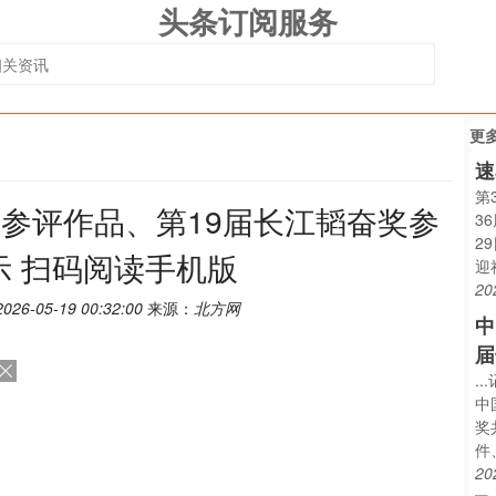
头条订阅服务
更
速
第
奖参评作品、第19届长江韬奋奖参
3
2
示 扫码阅读手机版
迎
20
2026-05-19 00:32:00
来源：
北方网
中
届
.
中
奖
件
20