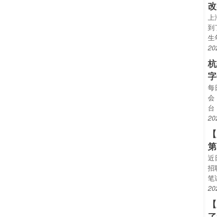
改
上
到
生
20
杭
字
每
会
台
20
【
第
近
招
笔
20
【
了