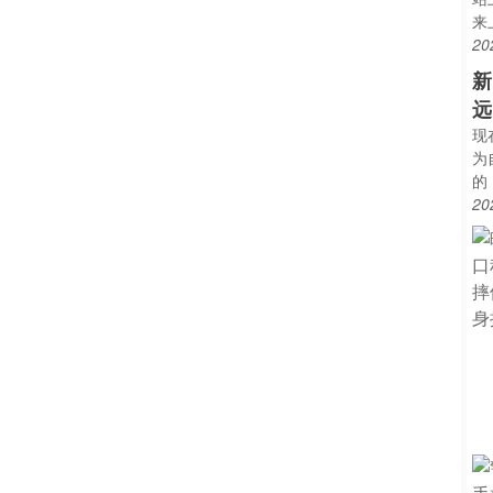
来
20
新
远
现
为
的
20