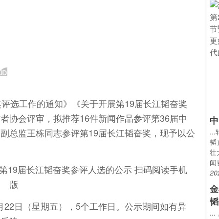
奖评选工作的通知》《关于开展第19届长江韬奋奖
者协会评审，拟推荐16件新闻作品参评第36届中
中
副总监王栋同志参评第19届长江韬奋奖，现予以公
.
韬
壮
闻
20
金
韬
5月22日（星期五），5个工作日。公示期间如有异
.