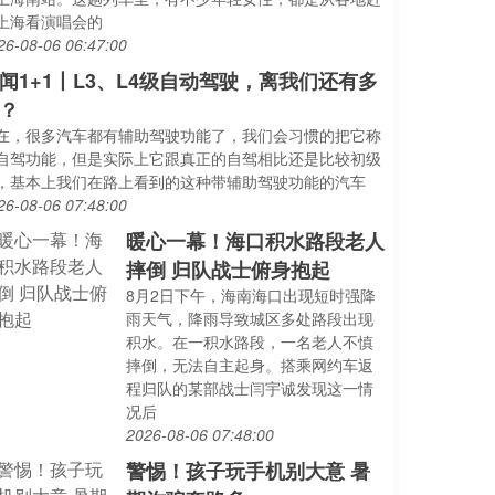
上海看演唱会的
26-08-06 06:47:00
闻1+1丨L3、L4级自动驾驶，离我们还有多
？
在，很多汽车都有辅助驾驶功能了，我们会习惯的把它称
自驾功能，但是实际上它跟真正的自驾相比还是比较初级
，基本上我们在路上看到的这种带辅助驾驶功能的汽车
26-08-06 07:48:00
暖心一幕！海口积水路段老人
摔倒 归队战士俯身抱起
8月2日下午，海南海口出现短时强降
雨天气，降雨导致城区多处路段出现
积水。在一积水路段，一名老人不慎
摔倒，无法自主起身。搭乘网约车返
程归队的某部战士闫宇诚发现这一情
况后
2026-08-06 07:48:00
警惕！孩子玩手机别大意 暑