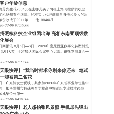
客户年龄信息
海苏先生花7304元在去哪儿买了两张上海飞拉萨的机票，
了机场却查不到票。经核实，代理商擅自将他和爱人的出
年份改成了2011年——他1994年生
26-08-06 07:59:00
州硬核科技企业组团出海 亮相东南亚顶级数
化展会
日商报讯 8月5日—6日，2026印度尼西亚数字化转型博览
（DTI‑CX）于雅加达国际会议中心启幕。依托本届展会平
26-08-06 07:17:00
天眼快评】“我当时都求你别来你还来” 笔试
一却被第二名花
日，广东陈女士反映，其参加2026年广东省事业单位集中
聘，报考雷州市特殊教育学校高中舞蹈组专业技术岗位，
试成绩位列第一
26-08-06 04:52:00
天眼快评】老人想拍张风景照 手机却先弹出
20个广告 那个