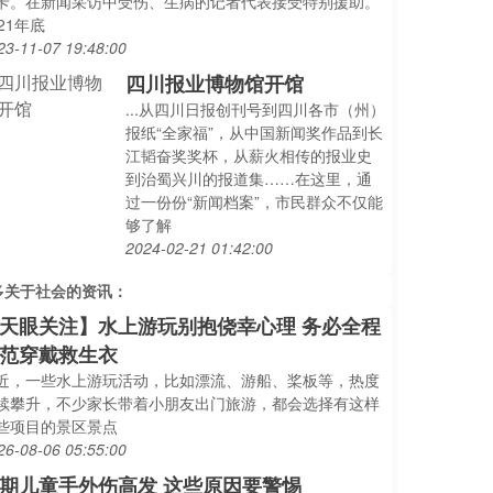
卡。在新闻采访中受伤、生病的记者代表接受特别援助。
021年底
23-11-07 19:48:00
四川报业博物馆开馆
...从四川日报创刊号到四川各市（州）
报纸“全家福”，从中国新闻奖作品到长
江韬奋奖奖杯，从薪火相传的报业史
到治蜀兴川的报道集……在这里，通
过一份份“新闻档案”，市民群众不仅能
够了解
2024-02-21 01:42:00
多关于
社会
的资讯：
天眼关注】水上游玩别抱侥幸心理 务必全程
范穿戴救生衣
近，一些水上游玩活动，比如漂流、游船、桨板等，热度
续攀升，不少家长带着小朋友出门旅游，都会选择有这样
些项目的景区景点
26-08-06 05:55:00
期儿童手外伤高发 这些原因要警惕