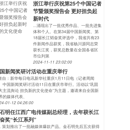
浙江举行庆祝第25个中国记者
节暨颁奖报告会 更好担负起
新时代
...涌现出了一批优秀作品、一批先进集
体和个人。在第34届中国新闻奖、第
18届长江韬奋奖评选中，我省共有23
件新闻作品获奖，我省杨川源同志荣
获长江奖，获奖总数量在全国各省区
市位列第
2024-11-11 23:02:00
国新闻奖研讨活动在重庆举行
..转自：新华每日电讯新华社重庆1月11日电（记者周闻
）中国新闻奖研讨活动11日在重庆市举行。活动以“巩固
大主流舆论 担负新的文化使命”为主题，邀请来自全国新
界的媒体代表、
24-01-12 04:26:00
石明任江西广电传媒副总经理，去年获长江
奋奖“长江系列”
..，策划推出了一批融媒体爆款产品。金石明先后五次获得