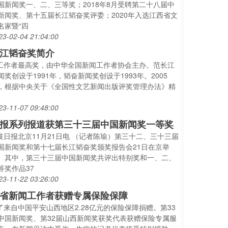
国新闻奖一、二、三等奖；2018年8月受聘第二十八届中
新闻奖、第十五届长江韬奋奖评委；2020年入选江西省文
名家暨“四
23-02-04 21:04:00
江韬奋奖简介
..工作者最高奖，由中华全国新闻工作者协会主办。范长江
闻奖创设于1991年，韬奋新闻奖创设于1993年。2005
，根据中央关于《全国性文艺新闻出版评奖管理办法》精
23-11-07 09:48:00
报系列报道获第三十三届中国新闻奖一等奖
..技日报北京11月21日电 （记者陈瑜）第三十二、三十三届
国新闻奖和第十七届长江韬奋奖颁奖报告会21日在京举
。其中，第三十三届中国新闻奖共评出特别奖和一、二、
等奖作品37
23-11-22 03:26:00
省新闻工作者获赠专属保险保障
..了来自中国平安山西地区2.28亿元的保险保障捐赠。第33
中国新闻奖、第32届山西新闻奖获奖代表获赠保险专属服