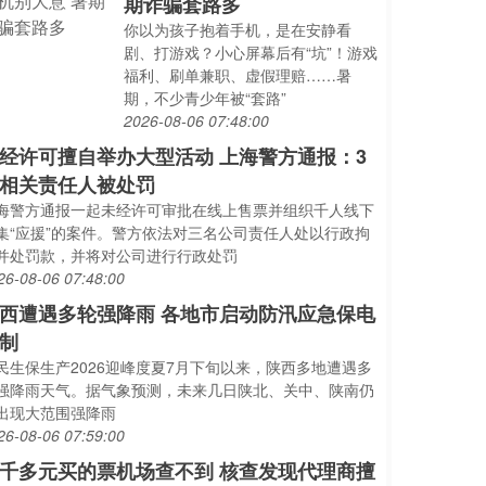
期诈骗套路多
你以为孩子抱着手机，是在安静看
剧、打游戏？小心屏幕后有“坑”！游戏
福利、刷单兼职、虚假理赔……暑
期，不少青少年被“套路”
2026-08-06 07:48:00
经许可擅自举办大型活动 上海警方通报：3
相关责任人被处罚
海警方通报一起未经许可审批在线上售票并组织千人线下
集“应援”的案件。警方依法对三名公司责任人处以行政拘
并处罚款，并将对公司进行行政处罚
26-08-06 07:48:00
西遭遇多轮强降雨 各地市启动防汛应急保电
制
民生保生产2026迎峰度夏7月下旬以来，陕西多地遭遇多
强降雨天气。据气象预测，未来几日陕北、关中、陕南仍
出现大范围强降雨
26-08-06 07:59:00
千多元买的票机场查不到 核查发现代理商擅