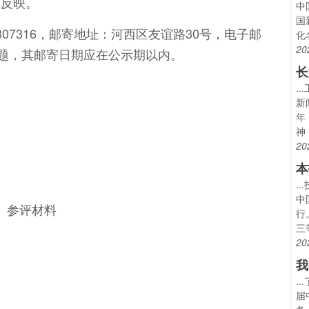
）反映。
中
国
-23307316，邮寄地址：河西区友谊路30号，电子邮
化
20
件反映问题，其邮寄日期应在公示期以内。
长
.
新
年
神
20
本
.
中
”》参评材料
行
三
20
我
.
届