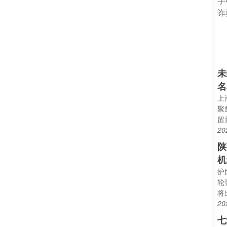
未
名
上
聚
留
20
陕
机
护
轮
将
20
七