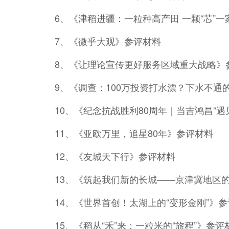
6、《津稻进疆：一粒种高产田 一颗“芯”
7、《微乎大观》参评材料
8、《让理论宣传更好服务区域重大战略》
9、《调查：100万投资打水漂？下水不
10、《纪念抗战胜利80周年｜当吉鸿昌“遇
11、《亚欧万里，追星80年》参评材料
12、《友城天下行》参评材料
13、《筑起我们新的长城——京津冀地区
14、《世界首创！太湖上的“变形金刚”》
15、《稻从“禾”来：一粒米的“旅程”》参评