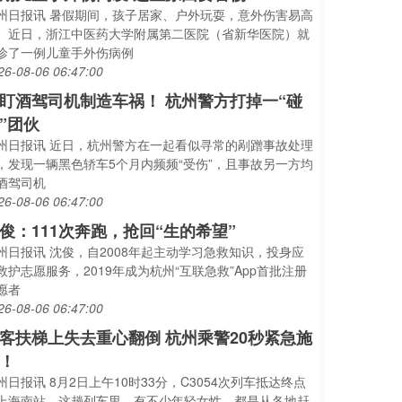
州日报讯 暑假期间，孩子居家、户外玩耍，意外伤害易高
。近日，浙江中医药大学附属第二医院（省新华医院）就
诊了一例儿童手外伤病例
26-08-06 06:47:00
盯酒驾司机制造车祸！ 杭州警方打掉一“碰
”团伙
州日报讯 近日，杭州警方在一起看似寻常的剐蹭事故处理
，发现一辆黑色轿车5个月内频频“受伤”，且事故另一方均
酒驾司机
26-08-06 06:47:00
俊：111次奔跑，抢回“生的希望”
州日报讯 沈俊，自2008年起主动学习急救知识，投身应
救护志愿服务，2019年成为杭州“互联急救”App首批注册
愿者
26-08-06 06:47:00
客扶梯上失去重心翻倒 杭州乘警20秒紧急施
！
州日报讯 8月2日上午10时33分，C3054次列车抵达终点
上海南站。这趟列车里，有不少年轻女性，都是从各地赶