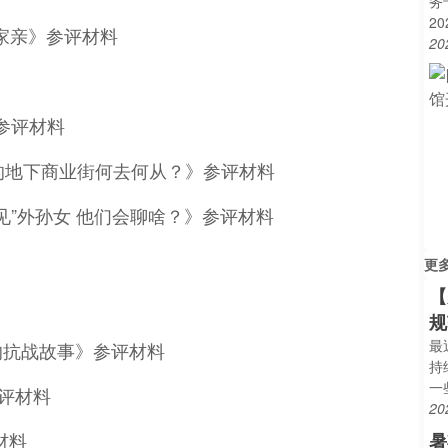
务
2
一家亲》参评材料
20
参评材料
通的地下商业街何去何从？》参评材料
见”外孙女 他们会聊啥？》参评材料
更
【
规
最
的抗战故事》参评材料
持
一
参评材料
20
材料
暑