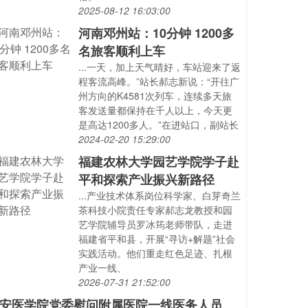
2025-08-12 16:03:00
河南邓州站：10分钟 1200多
名旅客顺利上车
...一天，加上天气晴好，车站迎来了返
程客流高峰。”站长郝志新说：“开往广
州方向的K4581次列车，连续多天旅
客发送量都保持在千人以上，今天更
是高达1200多人。”在进站口，副站长
2024-02-20 15:29:00
福建农林大学园艺学院学子赴
平和探索产业振兴新路径
...产业技术体系岗位科学家、白芽奇兰
茶科技小院责任专家郝志龙教授和园
艺学院辅导员罗冰筠老师带队，走进
福建省平和县，开展“寻访+解题”社会
实践活动。他们重走红色足迹、扎根
产业一线、
2026-07-31 21:52:00
安医学院党委慰问附属医院一线医务人员