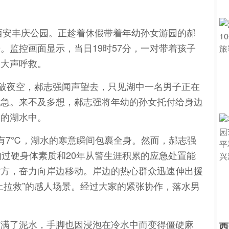
过西安丰庆公园。正趁着休假带着年幼孙女游园的郝
。监控画面显示，当日19时57分，一对带着孩子
即大声呼救。
划破夜空，郝志强闻声望去，只见湖中一名男子正在
危急。来不及多想，郝志强将年幼的孙女托付给身边
冷的湖水中。
有7℃，湖水的寒意瞬间包裹全身。然而，郝志强
的过硬身体素质和20年从警生涯积累的应急处置能
对方，奋力向岸边移动。岸边的热心群众迅速伸出援
上拉救”的感人场景。经过大家的紧张协作，落水男
沾满了泥水，手脚也因浸泡在冷水中而变得僵硬麻
西