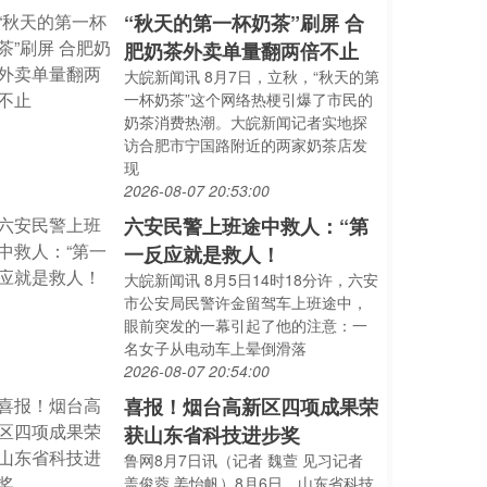
“秋天的第一杯奶茶”刷屏 合
肥奶茶外卖单量翻两倍不止
大皖新闻讯 8月7日，立秋，“秋天的第
一杯奶茶”这个网络热梗引爆了市民的
奶茶消费热潮。大皖新闻记者实地探
访合肥市宁国路附近的两家奶茶店发
现
2026-08-07 20:53:00
六安民警上班途中救人：“第
一反应就是救人！
大皖新闻讯 8月5日14时18分许，六安
市公安局民警许金留驾车上班途中，
眼前突发的一幕引起了他的注意：一
名女子从电动车上晕倒滑落
2026-08-07 20:54:00
喜报！烟台高新区四项成果荣
获山东省科技进步奖
鲁网8月7日讯（记者 魏萱 见习记者
盖俊蓉 姜怡帆）8月6日，山东省科技