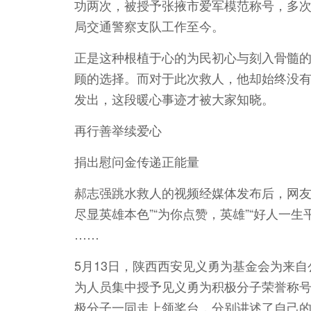
功两次，被授予张掖市爱军模范称号，多次获
局交通警察支队工作至今。
正是这种根植于心的为民初心与刻入骨髓
顾的选择。而对于此次救人，他却始终没
发出，这段暖心事迹才被大家知晓。
再行善举续爱心
捐出慰问金传递正能量
郝志强跳水救人的视频经媒体发布后，网友
尽显英雄本色”“为你点赞，英雄”“好人一生
……
5月13日，陕西西安见义勇为基金会为来
为人员集中授予见义勇为积极分子荣誉称号
极分子一同走上领奖台，分别讲述了自己