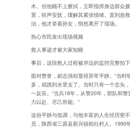
木。但他顾不上擦拭，立即指挥身边群众拨打
置，轻声安抚，缓解其紧张情绪。直到急
治，他才牵着孙女，悄然离开了现场。
热心市民发出现场视频
救人事迹才被大家知晓
事后，这段救人过程被岸边的监控完整拍
面对赞誉，郝志强却显得异常平静。“当时
多，就跳到水里去了。当时只有一个念头，
一反应。“当兵18年，从警20年，部队和
力以赴、尽己所能。”
这份平静与低调，与他丰富的人生经历密不可
员，陕西省三原县新兴镇柏社村人。1990