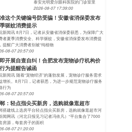
泰安光明爱尔眼科医院的门诊室里
2026-08-07 17:39:00
准这个关键编号防受骗！安徽省消保委发布
季驱蚊消费提示
皖新闻讯 8月7日，记者从安徽省消保委获悉，为保障广大
费者夏季消费安全、科学驱蚊，安徽省消保委发布消费提
，提醒广大消费者别被“纯植物
26-08-07 20:57:00
即开展自查自纠！合肥发布宠物诊疗机构价
行为提醒告诫函
皖新闻讯 随着“宠物经济”的蓬勃发展，宠物诊疗服务需求
益增长。8月7日，记者获悉，为进一步规范宠物诊疗服务
格行为
26-08-07 20:57:00
郸：轻点指尖买新房，选购就像逛超市
郸搭建线上选房平台轻点指尖买新房，选购就像逛超市河
新闻网讯（河北日报见习记者冯依凡）“平台集合了7000
套房源，每套房子的面积
26-08-07 21:20:00