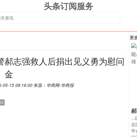
头条订阅服务
更
警郝志强救人后捐出见义勇为慰问
金
-05-15 08:16:00
来源：
华商网-华商报
郝
.
志
学