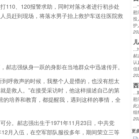
110、120报警求助，同时对落水者进行初步处
.
慰
救人员赶到现场，将落水男子抬上救护车送往医院救
投
护
20
儿
.
郝
认
下，郝志强纵身一跃的身影在当地群众中迅速传开。
信
20
听到呼救声的时候，我整个人是懵的，也没有想太
西
就是救人。”在接受采访时，他这样描述自己的第
.
警营的培养和教育，都提醒我，遇到这样的事情，全
慰
此
组
20
分。郝志强出生于1971年11月23日，中共党
更
年12月入伍，在空军部队服役多年，期间荣立三等