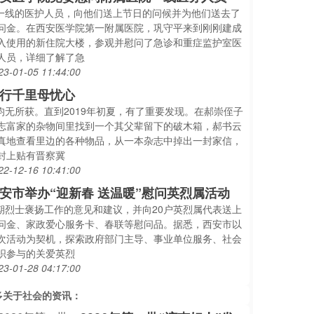
..一线的医护人员，向他们送上节日的问候并为他们送去了
问金。在西安医学院第一附属医院，巩守平来到刚刚建成
入使用的新住院大楼，参观并慰问了急诊和重症监护室医
人员，详细了解了急
23-01-05 11:44:00
行千里母忧心
..均无所获。直到2019年初夏，有了重要发现。在郝崇侄子
志富家的杂物间里找到一个其父辈留下的破木箱，郝书云
真地查看里边的各种物品，从一本杂志中掉出一封家信，
封上贴有晋察冀
22-12-16 10:41:00
安市举办“迎新春 送温暖”慰问英烈属活动
..期烈士褒扬工作的意见和建议，并向20户英烈属代表送上
问金、家政爱心服务卡、春联等慰问品。据悉，西安市以
次活动为契机，探索政府部门主导、事业单位服务、社会
织参与的关爱英烈
23-01-28 04:17:00
多关于
社会
的资讯：