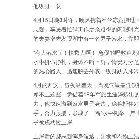
他纵身一跃
4月15日晚8时许，晚风携着丝丝凉意拂
志强，享受着忙碌工作之余难得的闲暇时光
的夫妻率先发现湖中有一名男子落水，立
“有人落水了！快救人啊！”急促的呼救声
水中拼命挣扎，身体不断下沉，情况万分
的热心路人，迅速脱去外衣，纵身跃入冰
4月的西安，昼夜温差大，当晚气温最低仅
顾不上这些，凭借着18年军旅生涯淬炼出
力，他快速游到落水男子身边，稳稳托住
手，合力救援，形成了一幅“水中托举、岸
子被成功拉上岸。
上岸后的郝志强浑身湿透，头发和衣物上