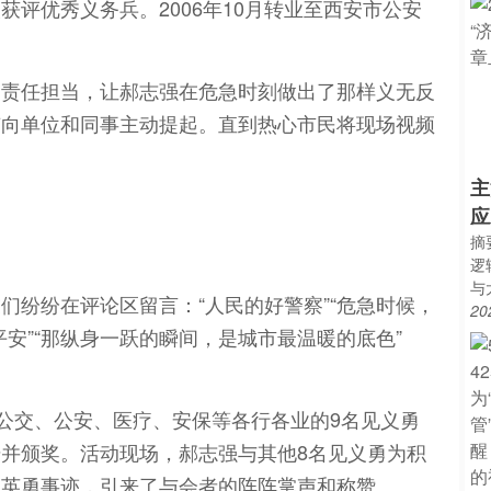
评优秀义务兵。2006年10月转业至西安市公安
的责任担当，让郝志强在危急时刻做出了那样义无反
有向单位和同事主动提起。直到热心市民将现场视频
主
应
摘
逻
与
们纷纷在评论区留言：“人民的好警察”“危急时候，
20
平安”“那纵身一跃的瞬间，是城市最温暖的底色”
自公交、公安、医疗、安保等各行各业的9名见义勇
并颁奖。活动现场，郝志强与其他8名见义勇为积
的英勇事迹，引来了与会者的阵阵掌声和称赞。