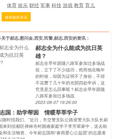
体育
娱乐
财经
军事
科技
游戏
教育
育儿
搜索最新资讯
多关于
郝志,慰问金,西安,民警,郝志,西安
的资讯：
郝志全为什么能成为抗日英
雄？
郝志全早年跟随八路军参加过多场战
役，立下了不少战功，然而他在晚年
的时候，却因为证明不了身份，不得
不花费了几十年的光阴四处申诉，这
究竟是怎么回事呢？郝志全早年跟随
八路军参加过多场战
2023-08-07 19:26:00
志国：助学帮困 情暖莘莘学子
..以随时找我们。”近日，市交警支队公路巡警大队大队长郝
国来到信都区禅林寺村困难家庭学子李芳翠家中，送去助
金和生活物资。今年郝志国和“春雨爱心公益团”的志愿者