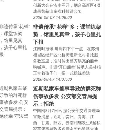
创新大会在济南召开，烟台高新区4项
成果荣获山东省科技进步奖
2026-08-07 14:06:00
非遗传承“花样”多：课堂练架
势，馆里见真章，孩子心里扎
下根
江南时报讯 每周四下午一点，在苏州
相城区经开区北桥街道新北村暑托服
务教室里，准时传出整齐洪亮的船拳
呐喊声。非遗“开口船拳”传承人吴林根
正带着孩子们一招一式操练拳法
2026-08-07 14:07:00
近期私家车肇事导致的群死群
伤事故多发 公安部交管局提
示：拒绝
中国网8月7日讯 据公安部交通管理局
官微消息，近期，贵州、青海、江
西、甘肃、陕西、云南相继发生6起私
家车肇事导致多名亲友死伤道路交通