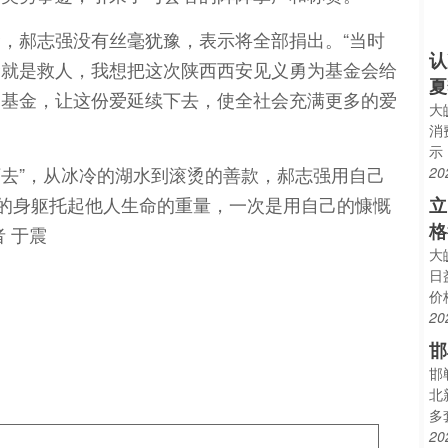
，郝志强没有丝毫犹豫，表示将全部捐出。“当时
认
念就是救人，我想把这次陕西西安见义勇为基金会给
夏
烈基金，让这份爱延续下去，使全社会充满更多的爱
大
消
示
下去”，从冰冷的湖水到滚烫的善款，郝志强用自己
20
己的身躯托起他人生命的重量，一次是用自己的慷慨
立
格
 于震
大
日
价
20
邯
邯
北
多
20