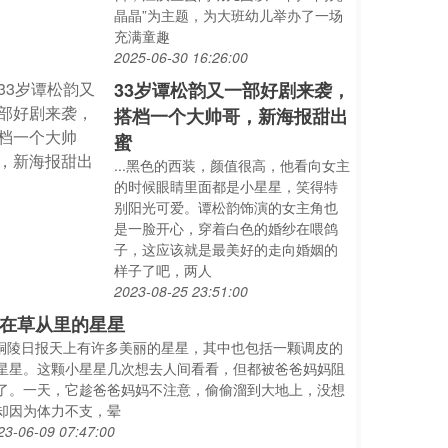
晶晶”为主题，为大班幼儿举办了一场
充满童趣
2025-06-30 16:26:00
33岁谭松韵又一部好剧来袭，
搭档一个大帅哥，新海报甜出
蜜
...黑色的西装，颜值很高，他看向女主
的时候眼睛里面都是小星星，笑得特
别阳光可爱。谭松韵饰演的女主角也
是一脸开心，穿着白色的婚纱在喂鸽
子，这应该就是最美好的走向婚姻的
样子了吧，两人
2023-08-25 23:51:00
在草从里的星星
..铜陵日报天上有许多美丽的星星，其中也包括一颗调皮的
星星。这颗小星星几次想去人间看看，但都被爸爸妈妈阻
了。一天，它趁爸爸妈妈不注意，偷偷溜到大地上，没想
却因为体力不支，晕
23-06-09 07:47:00