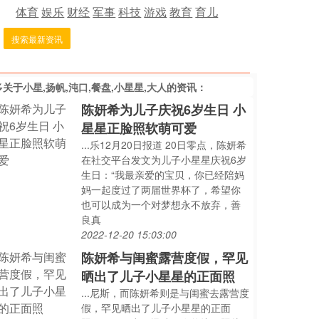
体育
娱乐
财经
军事
科技
游戏
教育
育儿
搜索最新资讯
多关于
小星,扬帆,沌口,餐盘,小星星,大人
的资讯：
陈妍希为儿子庆祝6岁生日 小
星星正脸照软萌可爱
...乐12月20日报道 20日零点，陈妍希
在社交平台发文为儿子小星星庆祝6岁
生日：“我最亲爱的宝贝，你已经陪妈
妈一起度过了两届世界杯了，希望你
也可以成为一个对梦想永不放弃，善
良真
2022-12-20 15:03:00
陈妍希与闺蜜露营度假，罕见
晒出了儿子小星星的正面照
...尼斯，而陈妍希则是与闺蜜去露营度
假，罕见晒出了儿子小星星的正面