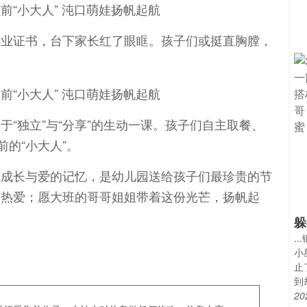
毕业证书，台下家长红了眼眶。孩子们或挺直胸膛，
“独立”与“分享”的生动一课。孩子们自主取餐、
前的“小大人”。
、成长与爱的记忆，是幼儿园送给孩子们最珍贵的节
有热爱；愿大班的哥哥姐姐带着这份光芒，扬帆起
】
躲
.
小
止
到
20