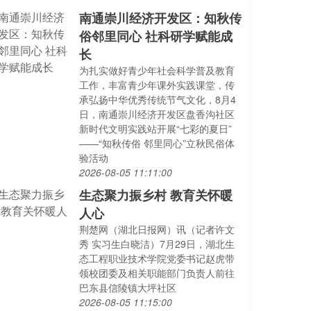
南通崇川经济开发区：知秋传
俗邻里同心 社科研学赋能成
长
为扎实做好青少年社会科学普及教育
工作，丰富青少年课外实践课堂，传
承弘扬中华优秀传统节气文化，8月4
日，南通崇川经济开发区盘香沟社区
新时代文明实践站开展“七彩的夏日”
——“知秋传俗 邻里同心”立秋民俗体
验活动
2026-08-05 11:11:00
生态聚力振乡村 教育关怀暖
人心
荆楚网（湖北日报网）讯（记者许文
秀 实习生白晓洁）7月29日，湖北生
态工程职业技术学院党委书记赵虎带
领校团委及相关职能部门负责人前往
巴东县信陵镇大坪社区
2026-08-05 11:15:00