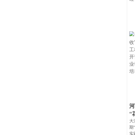
河
“
大
期
实