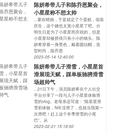
陈妍希带儿子和陈乔恩聚会，
小星星称不想太帅
...要吹蜡烛，于是就定了个蛋糕，假装
庆生，这个姨也太宠小星星了吧。分
明生日是为了小星星而庆祝的，但是
小星星却被挤得只有小小的镜头。陈
妍希穿着一身黑色，戴着圆毡帽，造
型时尚，陈乔恩
2023-05-14 12:40:00
陈妍希带儿子滑雪，小星星首
滑展现天赋，踩单板驰骋滑雪
场超帅气
...21日下午，演员陈妍希在个人社交
平台分享了一段与儿子小星星体验滑
雪的vlog。老母亲还写道：“陈星星滑
雪初体验，N年没滑了，也就当我第一
次滑吧！赶上这个冬季滑雪的小尾
巴”。从
2023-02-21 15:18:00