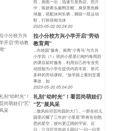
照，画面一出，迅速引发热议。照片
中，陈妍希头戴鸭舌帽，身穿黑色棒
球服，搭配休闲长裤，脚踩一双运动
鞋，打扮得相当休
2023-05-02 00:24:00
拉小分校方兴小学开启“劳动
教育周”
...向校园”服务。南商“小青马”与方兴
小学四（1）班的小星星们相约每周四
的课后延时服务，利用自己的专业劳
动技能为小学生提供内容丰富、形式
多样的劳动课程。“放学路上看到交通
事故，如
2023-05-30 05:04:00
礼别“幼时光”！看芸尚萌娃们
“艺”展风采
...微风轻叩芸尚园的大门，一群在幼儿
园里闪耀了三年的“小星星”即将告别熟
悉的星空，驶向更辽阔的宇宙。近
日，江汉区芸尚幼儿园以“一闪一闪亮