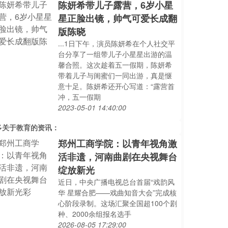
陈妍希带儿子露营，6岁小星
星正脸出镜，帅气可爱长成翻
版陈晓
...1日下午，演员陈妍希在个人社交平
台分享了一组带儿子小星星出游的温
馨合照。这次趁着五一假期，陈妍希
带着儿子与闺蜜们一同出游，真是惬
意十足。陈妍希还开心写道：“露营首
冲，五一假期
2023-05-01 14:40:00
多关于
教育
的资讯：
郑州工商学院：以青年视角激
活非遗，河南曲剧在央视舞台
绽放新光
近日，中央广播电视总台首届“戏韵风
华 星耀合肥——戏曲知音大会”完成核
心阶段录制。这场汇聚全国超100个剧
种、2000余组报名选手
2026-08-05 17:29:00