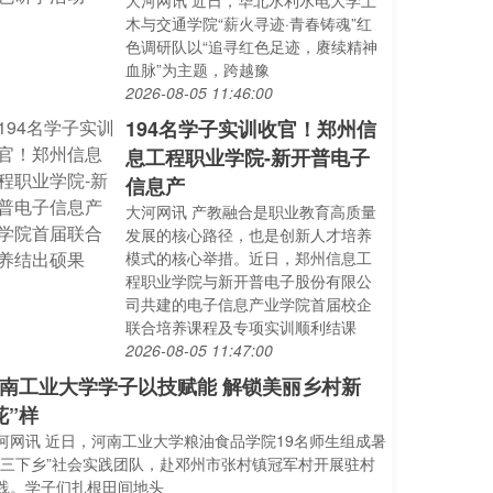
大河网讯 近日，华北水利水电大学土
木与交通学院“薪火寻迹·青春铸魂”红
色调研队以“追寻红色足迹，赓续精神
血脉”为主题，跨越豫
2026-08-05 11:46:00
194名学子实训收官！郑州信
息工程职业学院-新开普电子
信息产
大河网讯 产教融合是职业教育高质量
发展的核心路径，也是创新人才培养
模式的核心举措。近日，郑州信息工
程职业学院与新开普电子股份有限公
司共建的电子信息产业学院首届校企
联合培养课程及专项实训顺利结课
2026-08-05 11:47:00
南工业大学学子以技赋能 解锁美丽乡村新
花”样
河网讯 近日，河南工业大学粮油食品学院19名师生组成暑
“三下乡”社会实践团队，赴邓州市张村镇冠军村开展驻村
践。学子们扎根田间地头