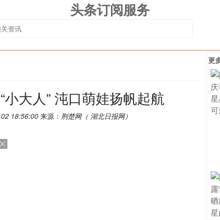
头条订阅服务
更
前“小大人” 沌口萌娃扬帆起航
-02 18:56:00
来源：
荆楚网（ 湖北日报网）