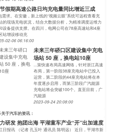
节假期高速公路日均充电量同比增近三成
..电需求。在安徽，新上线的“视频云眼”系统可远程查看充
站的现场充电状况，结合大数据分析，为精准调度运维力
和设备提供支撑。在四川，电网公司在78座高速站和4座
区站增设移动充
25-02-06 06:16:00
未来三年硚口区建设集中充电
场站 50 座，换电站10座
...策快速布局高速网络，针对浙江高速
布局，第一阶段38座充电站中已投入
运营，第二阶段的44座充电站将在本
年度逐步启用，而第三阶段广汽能源
充电站将会突破100个。直至目前，广
汽能源
2023-09-24 20:08:00
多关于
汽车
的资讯：
力研发 抱团出海 平湖童车产业“开”出加速度
江日报讯 （记者 孔玉叶 通讯员 陈明远） 近日，平湖市新