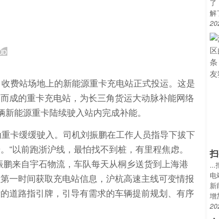
了
解
20
）收费站场地上的新能源重卡充电站正式投运。这是
造而成的重卡充电站，为长三角货运大动脉补能网络
辆新能源重卡陆续驶入站内完成补能。
动重卡缓缓驶入。司机刘振鹏在工作人员指导下拔下
。“以前跑浙沪线，最怕找不到桩，有里程焦虑。
扫
振鹏来自宇石物流，车队每天从桐乡送货到上海港
.
电
员第一时间获取充电站信息，沪杭高速主线可变情报
新
晰的道路指引牌，引导有需求的车辆提前规划、有序
增
20