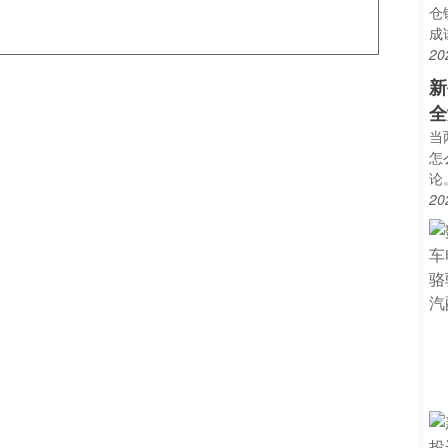
仓
成
20
新
全
当
怎
论
20