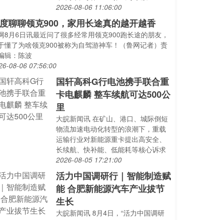
2026-08-06 11:06:00
度聊聊领克900，家用长途真的越开越香
网8月6日讯最近问了很多经常用领克900跑长途的朋友，
于懂了为啥领克900被称为自驾游神车！（鲁网记者）责
编辑：陈波
26-08-06 07:56:00
国轩高科G行电池携手联合重
卡电麒麟 整车续航可达500公
里
大皖新闻讯 在矿山、港口、城际倒短
物流加速电动化转型的浪潮下，重载
运输行业对新能源重卡提出高安全、
长续航、快补能、低能耗等核心诉求
2026-08-05 17:21:00
活力中国调研行｜智能制造赋
能 合肥新能源汽车产业拔节
生长
大皖新闻讯 8月4日，“活力中国调研