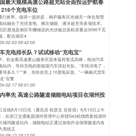
国最大规模高速公路超充站全面投运护航春
 216个充电车位
..通行效率。值得一提的是，桐庐服务区光储充一体化智慧
电站融合了光伏发电、梯次储能、液冷超充等多项技术。
北区屋顶及南区车棚铺设的光伏板总装机容量达3096千瓦
值，配合南区4
26-02-03 09:42:00
车充电排长队？试试移动“充电宝”
..声。杭金衢高速萧山服务区迎来返程客流高峰，电动汽车
电站内，等待充电的新能源汽车排起长队。“车快没电了，
要等多久？”“来，先给你充上10度电应急。”一辆厢式货车
游走”在繁
24-02-17 06:01:00
内率先 高速公路隧道储能电站项目在湖州投
江在线8月13日讯（通讯员 程彦文 吴世强）8月13日上午
时，在浙江交通集团湖州管理中心所辖S43杭绕西复线湖州
长城坞隧道站内，储能电站正通过放电作业保障隧道内各
力系统正
24-08-13 18:12:00