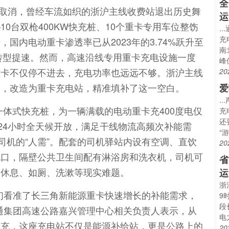
全
全面取消，曾经车流如织的浙沪主线收费站退出历史舞
运
0台双枪400KW快充桩、10个重卡专用车位整饬
.
充
国内电动重卡渗透率已从2023年的3.74%跃升至
南
色转型提速。然而，高速沿线专用重卡充电设施一度
峰
重卡不仅停不进去，充电功率也远远不够。浙沪主线
20
喉，改造为重卡充电站，精准填补了这一空白。
爱
.
一体式快充桩，为一辆满载的电动重卡充400度电仅
充
还
24小时全天候开放，满足干线物流高频次补能需
“
司机的“人需”。配套的司机驿站内设有空调、直饮
20
电口，隔壁公共卫生间配有淋浴房和洗衣机，司机可
省
中休息、如厕、洗漱等现实难题。
运
浙
们看准了长三角新能源重卡快速增长的补能需求，
9
段
通集团高速公路嘉兴管理中心相关负责人表示，从
电
随充，这座充电站不仅是能源补给站，更是公路上的
20