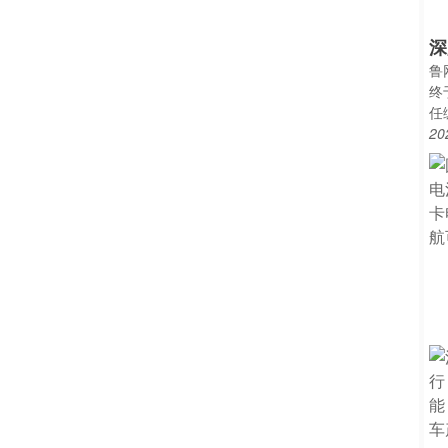
深
鲁
终
任
20