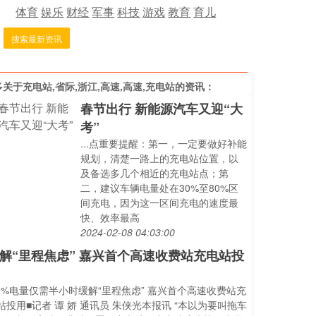
体育
娱乐
财经
军事
科技
游戏
教育
育儿
搜索最新资讯
多关于
充电站,省际,浙江,高速,高速,充电站
的资讯：
春节出行 新能源汽车又迎“大
考”
...点重要提醒：第一，一定要做好补能
规划，清楚一路上的充电站位置，以
及备选多几个相近的充电站点；第
二，建议车辆电量处在30%至80%区
间充电，因为这一区间充电的速度最
快、效率最高
2024-02-08 04:03:00
解“里程焦虑” 嘉兴首个高速收费站充电站投
..0%电量仅需半小时缓解“里程焦虑” 嘉兴首个高速收费站充
站投用■记者 谭 娇 通讯员 朱侠光本报讯 “本以为要叫拖车