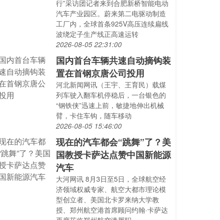
行”采访团记者来到合肥新桥智能电动
汽车产业园区。蔚来第二电驱动制造
工厂内，全球首条925V高压连续扁线
波绕定子生产线正高速运转
2026-08-05 22:31:00
国内首台车辆共速自动摘钩装
置在首钢京唐公司投用
河北新闻网讯（王宇、王育民）载煤
列车驶入翻车机停稳后，一台银色的
“钢铁侠”迅速上前，敏捷地伸出机械
臂，卡住车钩，随车移动
2026-08-05 15:46:00
现在的汽车都会“跳舞”了？美
国教授卡萨达点赞中国新能源
汽车
大河网讯 8月3日至5日，全球航空经
济领域权威专家、航空大都市理论模
型创立者、美国北卡罗来纳大学教
授、郑州航空港首席顾问约翰·卡萨达