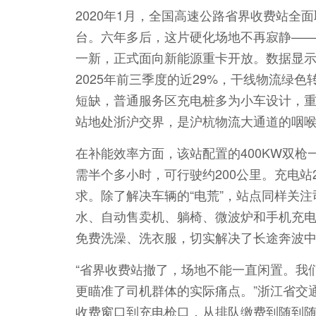
2020年1月，全国高速公路省界收费站
台。六年多后，这片硬化场地不再寂静——1
一新，正式面向新能源重卡开放。数据显示，
2025年前三季度的近29%，干线物流绿
短缺，普通服务区充电桩多为小车设计，
站地处浙沪交界，是沪杭物流大通道的咽
在补能效率方面，该站配置的400KW双枪
需半个多小时，可行驶约200公里。充电站
求。除了解决车辆的“电荒”，站点同样关注
水、自动售卖机、躺椅、微波炉和手机充
免费洗澡、洗衣服，切实解决了长途奔波
“省界收费站撤了，场地不能一直闲置。我
更瞄准了司机群体的实际痛点。”浙江省交
收费窗口到充电枪口，从排队缴费到随到