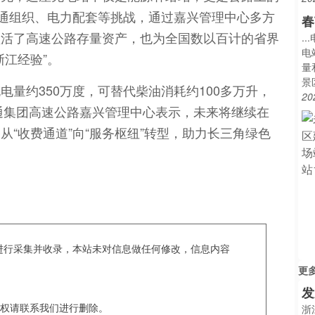
交通组织、电力配套等挑战，通过嘉兴管理中心多方
春
盘活了高速公路存量资产，也为全国数以百计的省界
.
电
江经验”。
量
景
量约350万度，可替代柴油消耗约100多万升，
20
交通集团高速公路嘉兴管理中心表示，未来将继续在
“收费通道”向“服务枢纽”转型，助力长三角绿色
c爬虫进行采集并收录，本站未对信息做任何修改，信息内容
更
发
权请联系我们进行删除。
浙