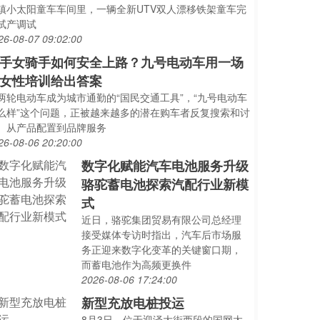
镇小太阳童车车间里，一辆全新UTV双人漂移铁架童车完
试产调试
26-08-07 09:02:00
手女骑手如何安全上路？九号电动车用一场
女性培训给出答案
两轮电动车成为城市通勤的“国民交通工具”，“九号电动车
么样”这个问题，正被越来越多的潜在购车者反复搜索和讨
。从产品配置到品牌服务
26-08-06 20:20:00
数字化赋能汽车电池服务升级
骆驼蓄电池探索汽配行业新模
式
近日，骆驼集团贸易有限公司总经理
接受媒体专访时指出，汽车后市场服
务正迎来数字化变革的关键窗口期，
而蓄电池作为高频更换件
2026-08-06 17:24:00
新型充放电桩投运
8月3日，位于迎泽大街西段的国网太