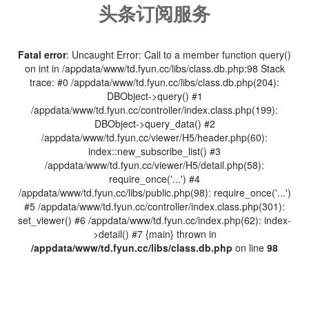
头条订阅服务
Fatal error
: Uncaught Error: Call to a member function query()
on int in /appdata/www/td.fyun.cc/libs/class.db.php:98 Stack
trace: #0 /appdata/www/td.fyun.cc/libs/class.db.php(204):
DBObject->query() #1
/appdata/www/td.fyun.cc/controller/index.class.php(199):
DBObject->query_data() #2
/appdata/www/td.fyun.cc/viewer/H5/header.php(60):
index::new_subscribe_list() #3
/appdata/www/td.fyun.cc/viewer/H5/detail.php(58):
require_once('...') #4
/appdata/www/td.fyun.cc/libs/public.php(98): require_once('...')
#5 /appdata/www/td.fyun.cc/controller/index.class.php(301):
set_viewer() #6 /appdata/www/td.fyun.cc/index.php(62): index-
>detail() #7 {main} thrown in
/appdata/www/td.fyun.cc/libs/class.db.php
on line
98