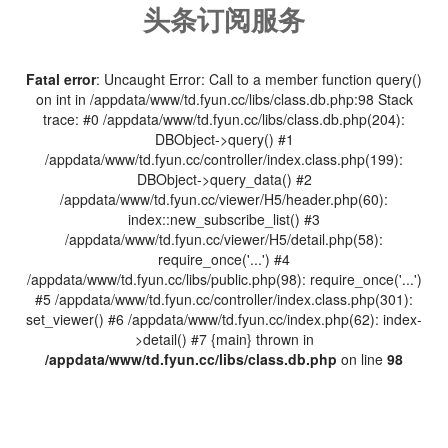
头条订阅服务
Fatal error
: Uncaught Error: Call to a member function query()
on int in /appdata/www/td.fyun.cc/libs/class.db.php:98 Stack
trace: #0 /appdata/www/td.fyun.cc/libs/class.db.php(204):
DBObject->query() #1
/appdata/www/td.fyun.cc/controller/index.class.php(199):
DBObject->query_data() #2
/appdata/www/td.fyun.cc/viewer/H5/header.php(60):
index::new_subscribe_list() #3
/appdata/www/td.fyun.cc/viewer/H5/detail.php(58):
require_once('...') #4
/appdata/www/td.fyun.cc/libs/public.php(98): require_once('...')
#5 /appdata/www/td.fyun.cc/controller/index.class.php(301):
set_viewer() #6 /appdata/www/td.fyun.cc/index.php(62): index-
>detail() #7 {main} thrown in
/appdata/www/td.fyun.cc/libs/class.db.php
on line
98