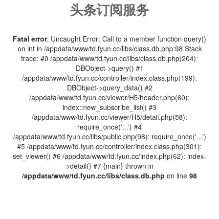
头条订阅服务
Fatal error
: Uncaught Error: Call to a member function query()
on int in /appdata/www/td.fyun.cc/libs/class.db.php:98 Stack
trace: #0 /appdata/www/td.fyun.cc/libs/class.db.php(204):
DBObject->query() #1
/appdata/www/td.fyun.cc/controller/index.class.php(199):
DBObject->query_data() #2
/appdata/www/td.fyun.cc/viewer/H5/header.php(60):
index::new_subscribe_list() #3
/appdata/www/td.fyun.cc/viewer/H5/detail.php(58):
require_once('...') #4
/appdata/www/td.fyun.cc/libs/public.php(98): require_once('...')
#5 /appdata/www/td.fyun.cc/controller/index.class.php(301):
set_viewer() #6 /appdata/www/td.fyun.cc/index.php(62): index-
>detail() #7 {main} thrown in
/appdata/www/td.fyun.cc/libs/class.db.php
on line
98