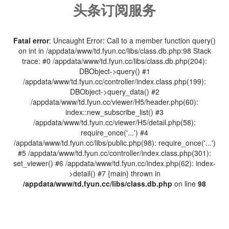
头条订阅服务
Fatal error
: Uncaught Error: Call to a member function query()
on int in /appdata/www/td.fyun.cc/libs/class.db.php:98 Stack
trace: #0 /appdata/www/td.fyun.cc/libs/class.db.php(204):
DBObject->query() #1
/appdata/www/td.fyun.cc/controller/index.class.php(199):
DBObject->query_data() #2
/appdata/www/td.fyun.cc/viewer/H5/header.php(60):
index::new_subscribe_list() #3
/appdata/www/td.fyun.cc/viewer/H5/detail.php(58):
require_once('...') #4
/appdata/www/td.fyun.cc/libs/public.php(98): require_once('...')
#5 /appdata/www/td.fyun.cc/controller/index.class.php(301):
set_viewer() #6 /appdata/www/td.fyun.cc/index.php(62): index-
>detail() #7 {main} thrown in
/appdata/www/td.fyun.cc/libs/class.db.php
on line
98