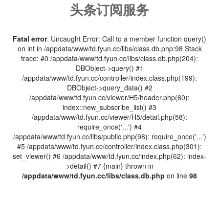
头条订阅服务
Fatal error
: Uncaught Error: Call to a member function query()
on int in /appdata/www/td.fyun.cc/libs/class.db.php:98 Stack
trace: #0 /appdata/www/td.fyun.cc/libs/class.db.php(204):
DBObject->query() #1
/appdata/www/td.fyun.cc/controller/index.class.php(199):
DBObject->query_data() #2
/appdata/www/td.fyun.cc/viewer/H5/header.php(60):
index::new_subscribe_list() #3
/appdata/www/td.fyun.cc/viewer/H5/detail.php(58):
require_once('...') #4
/appdata/www/td.fyun.cc/libs/public.php(98): require_once('...')
#5 /appdata/www/td.fyun.cc/controller/index.class.php(301):
set_viewer() #6 /appdata/www/td.fyun.cc/index.php(62): index-
>detail() #7 {main} thrown in
/appdata/www/td.fyun.cc/libs/class.db.php
on line
98