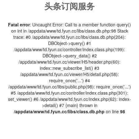
头条订阅服务
Fatal error
: Uncaught Error: Call to a member function query()
on int in /appdata/www/td.fyun.cc/libs/class.db.php:98 Stack
trace: #0 /appdata/www/td.fyun.cc/libs/class.db.php(204):
DBObject->query() #1
/appdata/www/td.fyun.cc/controller/index.class.php(199):
DBObject->query_data() #2
/appdata/www/td.fyun.cc/viewer/H5/header.php(60):
index::new_subscribe_list() #3
/appdata/www/td.fyun.cc/viewer/H5/detail.php(58):
require_once('...') #4
/appdata/www/td.fyun.cc/libs/public.php(98): require_once('...')
#5 /appdata/www/td.fyun.cc/controller/index.class.php(301):
set_viewer() #6 /appdata/www/td.fyun.cc/index.php(62): index-
>detail() #7 {main} thrown in
/appdata/www/td.fyun.cc/libs/class.db.php
on line
98