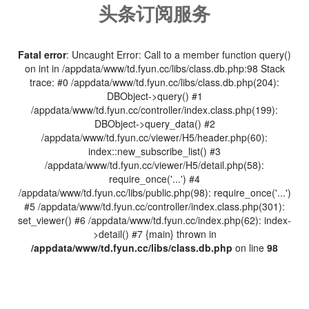
头条订阅服务
Fatal error
: Uncaught Error: Call to a member function query()
on int in /appdata/www/td.fyun.cc/libs/class.db.php:98 Stack
trace: #0 /appdata/www/td.fyun.cc/libs/class.db.php(204):
DBObject->query() #1
/appdata/www/td.fyun.cc/controller/index.class.php(199):
DBObject->query_data() #2
/appdata/www/td.fyun.cc/viewer/H5/header.php(60):
index::new_subscribe_list() #3
/appdata/www/td.fyun.cc/viewer/H5/detail.php(58):
require_once('...') #4
/appdata/www/td.fyun.cc/libs/public.php(98): require_once('...')
#5 /appdata/www/td.fyun.cc/controller/index.class.php(301):
set_viewer() #6 /appdata/www/td.fyun.cc/index.php(62): index-
>detail() #7 {main} thrown in
/appdata/www/td.fyun.cc/libs/class.db.php
on line
98