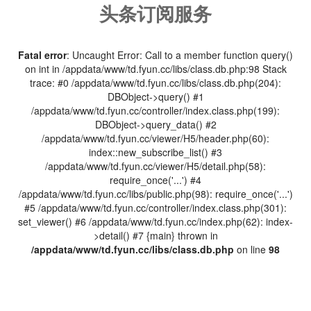
头条订阅服务
Fatal error
: Uncaught Error: Call to a member function query()
on int in /appdata/www/td.fyun.cc/libs/class.db.php:98 Stack
trace: #0 /appdata/www/td.fyun.cc/libs/class.db.php(204):
DBObject->query() #1
/appdata/www/td.fyun.cc/controller/index.class.php(199):
DBObject->query_data() #2
/appdata/www/td.fyun.cc/viewer/H5/header.php(60):
index::new_subscribe_list() #3
/appdata/www/td.fyun.cc/viewer/H5/detail.php(58):
require_once('...') #4
/appdata/www/td.fyun.cc/libs/public.php(98): require_once('...')
#5 /appdata/www/td.fyun.cc/controller/index.class.php(301):
set_viewer() #6 /appdata/www/td.fyun.cc/index.php(62): index-
>detail() #7 {main} thrown in
/appdata/www/td.fyun.cc/libs/class.db.php
on line
98