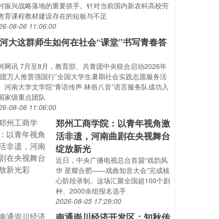
村振兴战略落地的重要抓手。针对当前国内新农科高校劳
教育课程教材建设存在的短板与不足
26-08-06 11:06:00
河大这群师生如何在社会“课堂”书写青春答
河网讯 7月至8月，教育部、共青团中央联合启动2026年
千团万人推普强国行”全国大学生暑期社会实践志愿服务活
。河南大学文学院“青语传声·林俗八音”语言服务队成功入
国家级重点团队
26-08-06 11:06:00
郑州工商学院：以青年视角激
活非遗，河南曲剧在央视舞台
绽放新光
近日，中央广播电视总台首届“戏韵风
华 星耀合肥——戏曲知音大会”完成核
心阶段录制。这场汇聚全国超100个剧
种、2000余组报名选手
2026-08-05 17:29:00
南通崇川经济开发区：知秋传