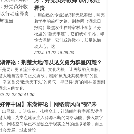
芳：好党员好教师 以行动诠
释责
...用自己的专业知识和无私奉献，照亮
着学生的前行之路。荆楚网（湖北日
报网）聚焦发生在钟家村小学新区分
校里的“微光事迹”，它们或许平凡，却
饱含深情；它们或许微小，却足以触
动人心。这
2024-10-22 18:09:00
湖评论：荆楚大地何以见义勇为群星闪耀？
..正是要让勇者流汗不流泪。文化为根，让勇毅融入血脉。
楚大地自古崇尚正义勇敢，屈原“虽九死其犹未悔”的担
、辛亥首义“敢为天下先”的勇气，早已将“勇”的精神基因刻
湖北人的文化
25-07-22 20:41:00
好评中国】东湖评论丨网络清风向“鄂”来
..走出屏幕、走进街巷、扎根乡土，让清朗的数字新风浸润
楚大地，为支点建设注入源源不断的网络动能。步入数字
代，网络空间早已不是独立于现实之外的虚拟场景，而是
社会发展、城市建设