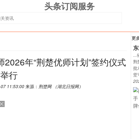
头条订阅服务
更
东
.
2026年“荆楚优师计划”签约仪式
荆
批
举行
坚
20
-07 11:53:00
来源：
荆楚网 （湖北日报网）