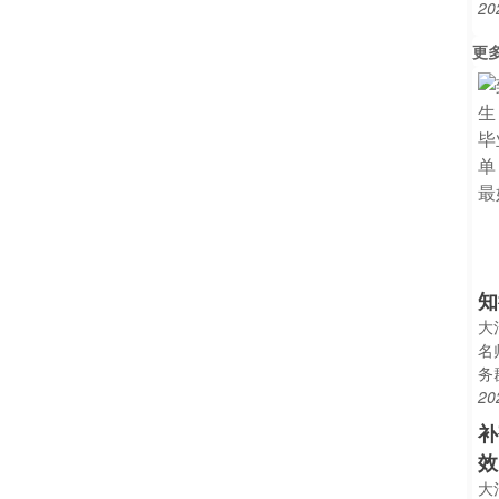
20
更
知
大
名
务
20
补
效
大