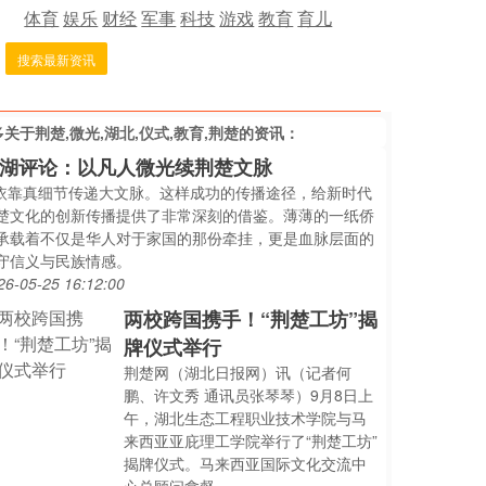
体育
娱乐
财经
军事
科技
游戏
教育
育儿
搜索最新资讯
多关于
荆楚,微光,湖北,仪式,教育,荆楚
的资讯：
湖评论：以凡人微光续荆楚文脉
..依靠真细节传递大文脉。这样成功的传播途径，给新时代
楚文化的创新传播提供了非常深刻的借鉴。薄薄的一纸侨
承载着不仅是华人对于家国的那份牵挂，更是血脉层面的
守信义与民族情感。
26-05-25 16:12:00
两校跨国携手！“荆楚工坊”揭
牌仪式举行
荆楚网（湖北日报网）讯（记者何
鹏、许文秀 通讯员张琴琴）9月8日上
午，湖北生态工程职业技术学院与马
来西亚亚庇理工学院举行了“荆楚工坊”
揭牌仪式。马来西亚国际文化交流中