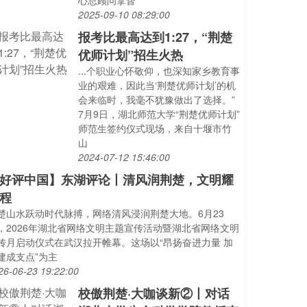
心总顾问拿督
2025-09-10 08:29:00
报考比最高达到1:27，“荆楚
优师计划”招生火热
...个职业心怀敬仰，也深知家乡教育事
业的艰难，因此当‘荆楚优师计划’的机
会来临时，我毫不犹豫做出了选择。”
7月9日，湖北师范大学“荆楚优师计划”
师范生签约仪式现场，来自十堰市竹
山
2024-07-12 15:46:00
好评中国】东湖评论丨清风润荆楚，文明耀
程
楚山水跃动时代脉搏，网络清风浸润荆楚大地。6月23
，2026年湖北省网络文明主题宣传活动暨湖北省网络文明
传月启动仪式在武汉拉开帷幕。这场以“昂扬奋进力量 加
建成支点”为主
26-06-23 19:22:00
校傲荆楚·大咖谈新②丨对话