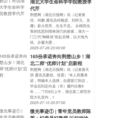
湖北大学生命科学学院教授李
代芹
荆楚网（湖北日报网）讯（记者黄
培、何鹏 通讯员何顺进、刘怀元、吴
珊）薪火照亮，生生不息。 从棉田虫
害的忧思到雨林洞穴的探索，湖大一
门三代“蜘蛛侠”前赴后继，以大地为
纸、步履为墨，
2025-07-26 23:00:00
165份承诺奔向荆楚山乡！湖
北二师“优师计划”启新程
荆楚网（湖北日报网）讯（记者唐天
琪 通讯员夏锐、张震）“本人郑重承
诺，明确本人选择，自愿签订协议，
毕业后到定向县（市）履约任教6
年……”7月8日上午，湖北第二师范学
院大礼堂内，1
2025-07-10 20:57:00
微光事迹① | 青年党员教师陈