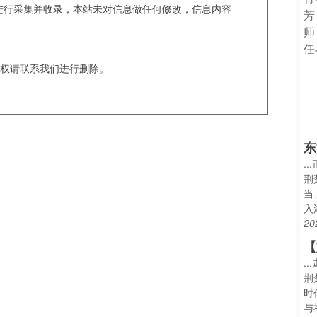
c爬虫进行采集并收录，本站未对信息做任何修改，信息内容
权请联系我们进行删除。
东
.
荆
当
入
20
【
.
荆
时
与