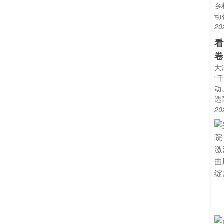
乡
动
20
看
卷
大
“
动
选
20