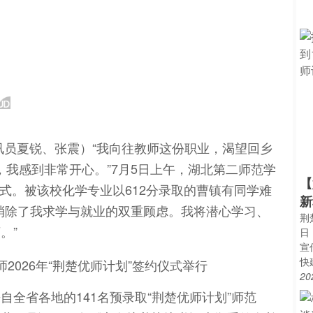
讯员夏锐、张震）“我向往教师这份职业，渴望回乡
，我感到非常开心。”7月5日上午，湖北第二师范学
【
仪式。被该校化学专业以612分录取的曹镇有同学难
新
消除了我求学与就业的双重顾虑。我将潜心学习、
荆
。”
日
宣
快
20
全省各地的141名预录取“荆楚优师计划”师范