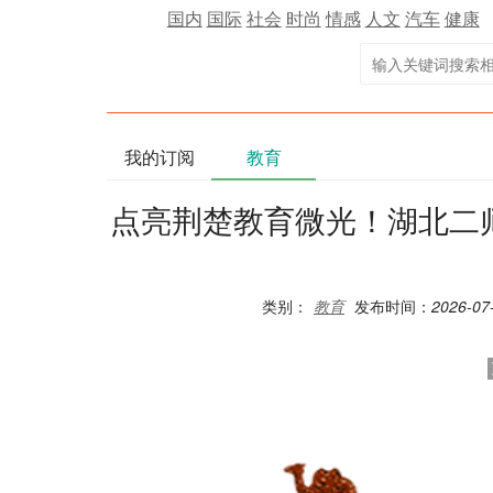
国内
国际
社会
时尚
情感
人文
汽车
健康
我的订阅
教育
点亮荆楚教育微光！湖北二师
类别：
教育
发布时间：
2026-07