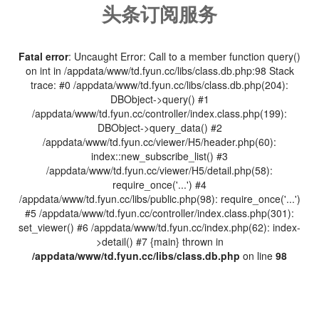
头条订阅服务
Fatal error
: Uncaught Error: Call to a member function query()
on int in /appdata/www/td.fyun.cc/libs/class.db.php:98 Stack
trace: #0 /appdata/www/td.fyun.cc/libs/class.db.php(204):
DBObject->query() #1
/appdata/www/td.fyun.cc/controller/index.class.php(199):
DBObject->query_data() #2
/appdata/www/td.fyun.cc/viewer/H5/header.php(60):
index::new_subscribe_list() #3
/appdata/www/td.fyun.cc/viewer/H5/detail.php(58):
require_once('...') #4
/appdata/www/td.fyun.cc/libs/public.php(98): require_once('...')
#5 /appdata/www/td.fyun.cc/controller/index.class.php(301):
set_viewer() #6 /appdata/www/td.fyun.cc/index.php(62): index-
>detail() #7 {main} thrown in
/appdata/www/td.fyun.cc/libs/class.db.php
on line
98