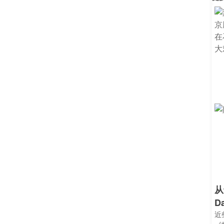
从
D
近