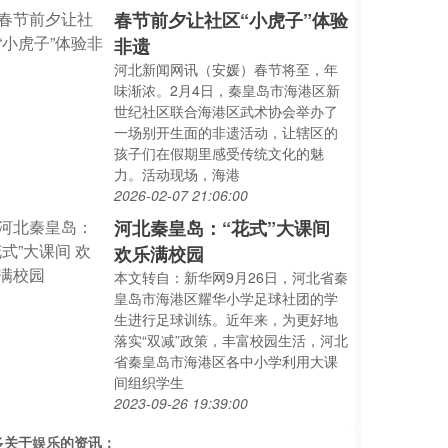
春节前夕让社区“小虎子”体验
非遗
河北新闻网讯（安媛）春节将至，年
味渐浓。2月4日，秦皇岛市海港区新
世纪社区联合海港区武术协会举办了
一场别开生面的非遗活动，让辖区的
孩子们在假期里感受传统文化的魅
力。活动现场，海港
2026-02-07 21:06:00
河北秦皇岛：“花式”大课间
欢乐满校园
本文转自：新华网9月26日，河北省秦
皇岛市海港区耀华小学足球社团的学
生进行足球训练。近年来，为更好地
落实“双减”政策，丰富校园生活，河北
省秦皇岛市海港区各中小学利用大课
间组织学生
2023-09-26 19:39:00
多关于
娱乐
的资讯：