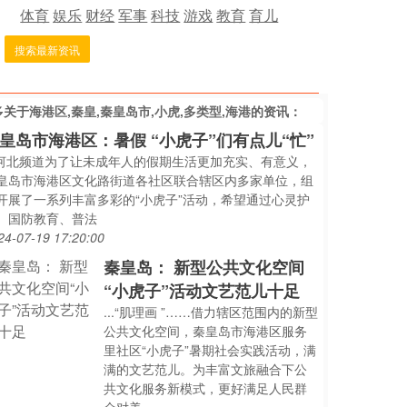
体育
娱乐
财经
军事
科技
游戏
教育
育儿
搜索最新资讯
多关于
海港区,秦皇,秦皇岛市,小虎,多类型,海港
的资讯：
皇岛市海港区：暑假 “小虎子”们有点儿“忙”
..河北频道为了让未成年人的假期生活更加充实、有意义，
皇岛市海港区文化路街道各社区联合辖区内多家单位，组
开展了一系列丰富多彩的“小虎子”活动，希望通过心灵护
、国防教育、普法
24-07-19 17:20:00
秦皇岛： 新型公共文化空间
“小虎子”活动文艺范儿十足
...“肌理画 ”……借力辖区范围内的新型
公共文化空间，秦皇岛市海港区服务
里社区“小虎子”暑期社会实践活动，满
满的文艺范儿。为丰富文旅融合下公
共文化服务新模式，更好满足人民群