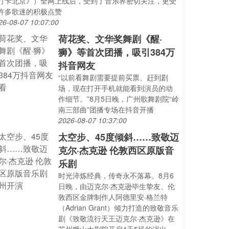
打卡北京》）全网上线后，受到了音乐界密切关注，更受
许多歌迷的积极点赞
26-08-07 10:07:00
荷花奖、文华奖舞剧《醒·
狮》等首次团播，吸引384万
抖音网友
“以前看舞剧需要提前买票、赶到剧
场，现在打开手机就能看到演员的动
作细节。”8月5日晚，广州歌舞剧院“岭
南三部曲”团播专场在抖音开播
2026-08-07 10:37:00
太空步、45度倾斜……致敬迈
克尔·杰克逊 伦敦西区原版音
乐剧
时光淬炼经典，传奇永不落幕。8月6
日晚，由迈克尔·杰克逊毕生挚友、伦
敦西区金牌制作人阿德里安·格兰特
（Adrian Grant）倾力打造的致敬音乐
剧《致敬流行天王迈克尔·杰克逊》在