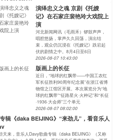
演绎忠义之魂 京剧《托嫂
记》在石家庄裴艳玲大戏院上
演
河北新闻网讯（毛雨禾）锣鼓声声，
唱腔悠扬，掌声久久回荡，演出结
束，观众仍沉浸在《托嫂记》跌宕起
伏的剧情之中。8月4日至6日
2026-08-07 10:43:00
版画上的长征
近日，“地球的红飘带——中国工农红
军长征胜利90周年纪念展”在浙江省博
物馆之江馆区开展。本次展览分为“地
球的红飘带”“征路星火·火种记”和“长征
·1936·大会师”三个单元
2026-08-07 08:02:00
专辑《daka BEIJING》“来劲儿”，看音乐人
av
些天来，音乐人Davy歌曲专辑《daka BEIJING》（又称