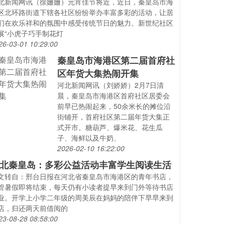
北新闻网讯（徐姗姗）元宵佳节将近，近日，秦皇岛市海
区北环路街道下辖各社区纷纷举办丰富多彩的活动，让居
们在欢乐祥和的氛围中感受传统节日的魅力。新世纪社区
展“小虎子巧手制花灯
26-03-01 10:29:00
秦皇岛市海港区第二届首府社
区年货大集热闹开集
河北新闻网讯（刘娇娇）2月7日清
晨，秦皇岛市海港区首府社区居委会
前早已热闹起来，50余米长的摊位沿
街铺开，首府社区第二届年货大集正
式开市。糖葫芦、爆米花、花生瓜
子、海鲜以及牛奶、
2026-02-10 16:22:00
北秦皇岛：多彩公益活动丰富学生阅读生活
文转自：邢台日报在河北省秦皇岛市海港区的青年书店，
管暑假即将结束，每天仍有小读者提早来到门外等待书店
业。开学上小学二年级的周美辰在妈妈的陪伴下早早来到
店，归还两天前借阅的
23-08-28 08:58:00