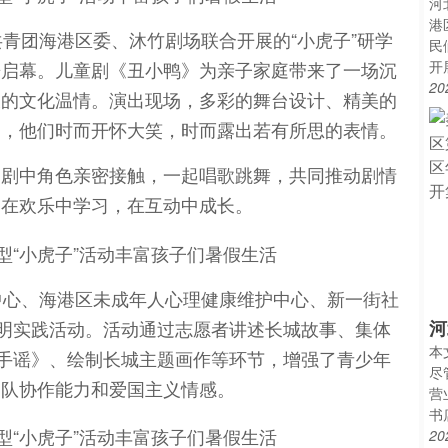
河
港
共青团海港区委、沐竹剧场联合开展的“小虎子”研学
民
开
乐启幕。儿童剧《丑小鸭》为亲子家庭带来了一场沉
20
浓的文化温情。演出现场，多彩的舞台设计、精美的
们，他们时而开怀大笑，时而露出若有所思的表情。
和剧中角色亲密接触，一起唱歌跳舞，共同推动剧情
们在欢乐中学习，在互动中成长。
中心、海港区未成年人心理健康维护中心、新一街社
文明实践活动。活动通过志愿者讲述长城故事、集体
河
本
拍手谣》、绘制长城主题画作等环节，增强了青少年
尽
团队协作能力和爱国主义情感。
营
书
20