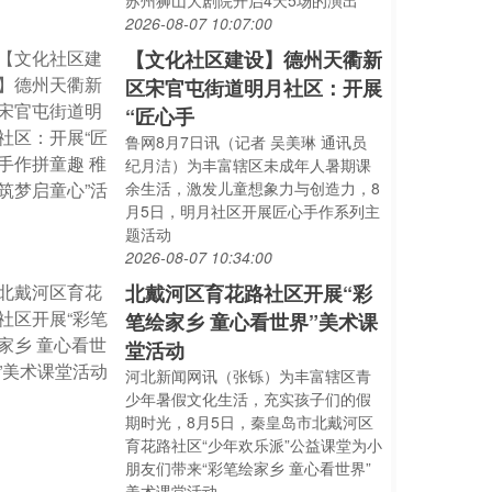
苏州狮山大剧院开启4天5场的演出
2026-08-07 10:07:00
【文化社区建设】德州天衢新
区宋官屯街道明月社区：开展
“匠心手
鲁网8月7日讯（记者 吴美琳 通讯员
纪月洁）为丰富辖区未成年人暑期课
余生活，激发儿童想象力与创造力，8
月5日，明月社区开展匠心手作系列主
题活动
2026-08-07 10:34:00
北戴河区育花路社区开展“彩
笔绘家乡 童心看世界”美术课
堂活动
河北新闻网讯（张铄）为丰富辖区青
少年暑假文化生活，充实孩子们的假
期时光，8月5日，秦皇岛市北戴河区
育花路社区“少年欢乐派”公益课堂为小
朋友们带来“彩笔绘家乡 童心看世界”
美术课堂活动