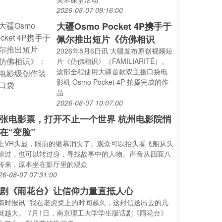
2026-08-07 09:16:00
大疆Osmo Pocket 4P携手于
佩尔推出短片《仿佛相识
2026年8月6日讯 大疆发布原创视频短
片《仿佛相识》（FAMILIARITÉ）。
这部全程使用大疆首款双主摄口袋电
影机 Osmo Pocket 4P 拍摄完成的作
品
2026-08-07 10:07:00
张电影票，打开不止一个世界 杭州电影院悄
在“变脸”
上VR头显，眼前的银幕消失了。观众可以抬头看飞船从头
掠过，也可以转过身，寻找故事中的人物。声音从四面八
传来，原本坐在影厅里的观众
26-08-07 07:31:00
剧《雨花台》让信仰力量直抵人心
南时报讯 “我在老虎凳上的时间越久，这封信送出去的几
就越大。”7月1日，南京理工大学学生版话剧《雨花台》