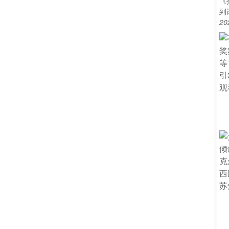
《
到
20