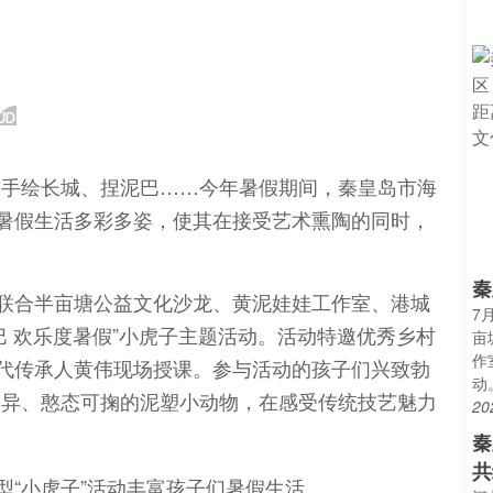
、手绘长城、捏泥巴……今年暑假期间，秦皇岛市海
们暑假生活多彩多姿，使其在接受艺术熏陶的同时，
秦
心联合半亩塘公益文化沙龙、黄泥娃娃工作室、港城
7
巴 欢乐度暑假”小虎子主题活动。活动特邀优秀乡村
亩
作
五代传承人黄伟现场授课。参与活动的孩子们兴致勃
动
各异、憨态可掬的泥塑小动物，在感受传统技艺魅力
20
秦
共