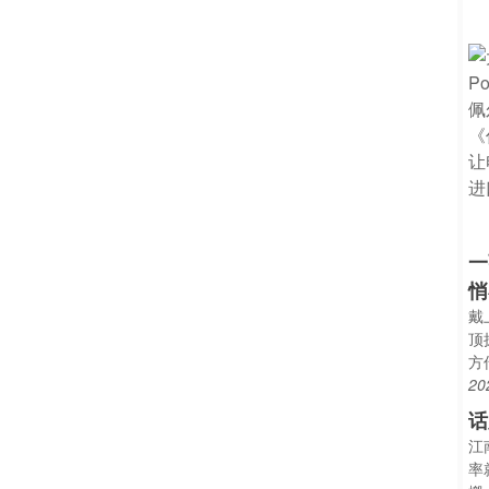
一
悄
戴
顶
方
20
话
江
率