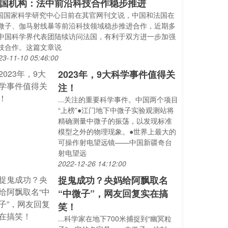
国机构：法中前沿科技合作稳步推进
..国国家科学研究中心日前在其官网刊文说，中国和法国在
微子、伽马射线暴等前沿科技领域稳步推进合作，近期多
中国科学界代表团陆续访问法国，有利于双方进一步加强
技合作。这篇文章说
23-11-10 05:46:00
2023年，9大科学事件值得关
注！
...关注的重要科学事件。中国两个项目
“上榜”●江门地下中微子实验观测站将
精确测量中微子的振荡，以发现标准
模型之外的物理现象。●世界上最大的
可操作射电望远镜——中国新疆奇台
射电望远
2022-12-26 14:12:00
捉鬼成功？央妈给阿飘取名
“中微子”，网友回复实在搞
笑！
...科学家在地下700米捕捉到“幽冥粒