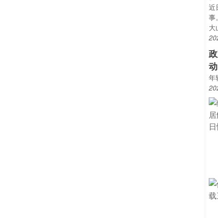
近
事
大
20
政
动
年
20