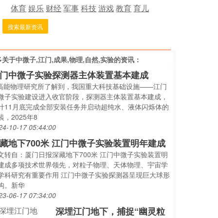
体育
娱乐
财经
军事
科技
游戏
教育
育儿
搜索最新资讯
多关于
中微子,江门,成果,物理,自然,实验
的资讯：
门中微子实验探测器主体装置基本建成
..高能物理研究所了解到，我国重大科技基础设施——江门
微子实验建设进入收官阶段，探测器主体装置基本建成，
计11月底完成全部安装任务并启动超纯水、液体闪烁体的
装，2025年8
24-10-17 05:44:00
藏地下700米 江门中微子实验装置明年建成
文转自：厦门日报深藏地下700米 江门中微子实验装置明
建成多项技术世界领先，对粒子物理、天体物理、宇宙学
学科研究有重要作用 江门中微子实验探测器呈现巨大球形
构。新华
23-06-17 07:34:00
深埋江门地下，捕捉“幽灵粒