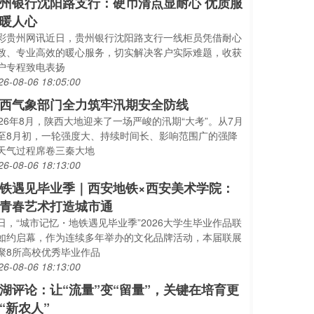
州银行沈阳路支行：硬币清点显耐心 优质服
暖人心
彩贵州网讯近日，贵州银行沈阳路支行一线柜员凭借耐心
致、专业高效的暖心服务，切实解决客户实际难题，收获
户专程致电表扬
26-08-06 18:05:00
西气象部门全力筑牢汛期安全防线
026年8月，陕西大地迎来了一场严峻的汛期“大考”。从7月
至8月初，一轮强度大、持续时间长、影响范围广的强降
天气过程席卷三秦大地
26-08-06 18:13:00
铁遇见毕业季｜西安地铁×西安美术学院：
青春艺术打造城市通
日，“城市记忆・地铁遇见毕业季”2026大学生毕业作品联
如约启幕，作为连续多年举办的文化品牌活动，本届联展
聚8所高校优秀毕业作品
26-08-06 18:13:00
湖评论：让“流量”变“留量”，关键在培育更
“新农人”