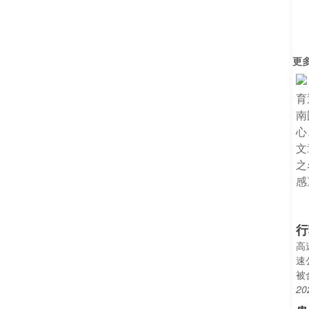
更
行
高
速
被
20