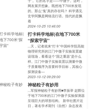
子”。它的名字是——中微子。这时，
网友展开想象。既然地下700米发现
的。那么“鬼”真的存在吗？ 科学遇见
玄学阿飘是网络流行语。指代的是飘
着
2024-10-25 10:46:00
打卡科学地标|在地下700米
“探索宇宙”
...天，记者就来“打卡”中国科学院高能
物理研究所的江门中微子实验装置建
设现场，看看这个“国之重器”是什么
样。江门中微子实验装置以测量中微
子质量顺序为首要科学目标，其核心
探测设备—
2023-10-12 09:29:00
神秘粒子有妙用
...军报神秘粒子有妙用■李振举 赵辉位
于地下700米的江门中微子实验探测器
呈现巨大的球形结构。 新华社图片近
日，著名学术期刊《自然》杂志发表