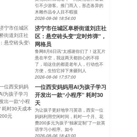
引不少游客。推门而入，形态各异的
木雕作品令人目不暇接
2026-08-06 18:54:00
济宁市任城区阜桥街道刘庄社
区：悬空砖头变"定时炸弹"，
网格员
鲁网8月6日讯“太感谢你们了！这瓦片
悬在半空，我这两天都担心的不得
了，咱这住的都是老年人，行动也不
方便，生怕它掉下来砸到人
2026-08-06 17:57:00
一位西安妈妈用AI为孩子学习
开发出一款“小程序” 耗时30
天
为让孩子更好地学习英语，西安一位
妈妈利用空闲时间，耗时一个月、花
费200多元为孩子“独家定制”了一款英
语学习小程序。如今
2026-08-06 18:43:00