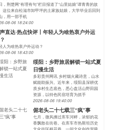
日，荆楚网“有理有句”栏目报道了“山里姑娘”谭青青的故
。这位来自松滋市卸甲坪的土家族姑娘，大学毕业后回到
山，用一部手机
26-08-06 18:24:00
声直达·热点快评丨年轻人为啥热衷户外运
？
轻人为啥热衷户外运动？
26-08-06 18:43:00
绥阳：乡野旅居解锁一站式夏
日慢生活
多彩贵州网讯 乡村烟火藏诗意，山水
赋能助振兴。近年来，绥阳县深耕优
质乡村生态底色，悉心盘活山野田园
资源，以特色民宿培育为抓手
2026-08-06 19:40:00
倔老头二十七载三“疯”事
七月，微风拂过库车河畔，浓郁的花
香飘散在街巷。在库车市热斯坦历史
文化街区棉花巷，一间文化创作室吸