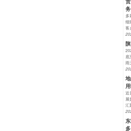
贵
务
多
细
客
20
陕
2
底
雨
20
地
用
近
展
汇
20
东
多