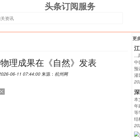
头条订阅服务
更
江
.
个物理成果在《自然》发表
中
预
2026-06-11 07:44:00
来源：
杭州网
灌
20
深
本
年
等
结
20