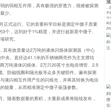
法
微弱的弱相互作用，具有极强的穿透力，很难被探测
.
解最少。
中
个
科
年8月正式运行。它的首要科学目标是测定中微子质量
20
的3个，达到好于1%精度，并进行超新星中微子、
多项研究。
处，其有效质量达2万吨的液体闪烁体探测器（中心
中央。直径达41.1米的不锈钢网壳作为主支撑结
两万吨液体闪烁体、2万只20英寸光电倍增管、2.5
缆、防磁线圈和隔光板等众多关键部件。遍布探测
子与液闪相互作用产生的闪烁光，并将其转换为电信
子的能量，从而精准测定中微子振荡参数。
月。随着数据量的累积，大量新成果将陆续发布，