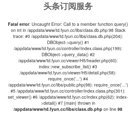
头条订阅服务
Fatal error
: Uncaught Error: Call to a member function query()
on int in /appdata/www/td.fyun.cc/libs/class.db.php:98 Stack
trace: #0 /appdata/www/td.fyun.cc/libs/class.db.php(204):
DBObject->query() #1
/appdata/www/td.fyun.cc/controller/index.class.php(199):
DBObject->query_data() #2
/appdata/www/td.fyun.cc/viewer/H5/header.php(60):
index::new_subscribe_list() #3
/appdata/www/td.fyun.cc/viewer/H5/detail.php(58):
require_once('...') #4
/appdata/www/td.fyun.cc/libs/public.php(98): require_once('...')
#5 /appdata/www/td.fyun.cc/controller/index.class.php(301):
set_viewer() #6 /appdata/www/td.fyun.cc/index.php(62): index-
>detail() #7 {main} thrown in
/appdata/www/td.fyun.cc/libs/class.db.php
on line
98