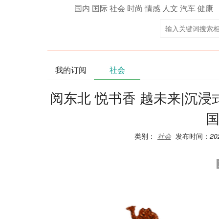
国内
国际
社会
时尚
情感
人文
汽车
健康
我的订阅
社会
阅东北 悦书香 越未来|沉
类别：
社会
发布时间：
20