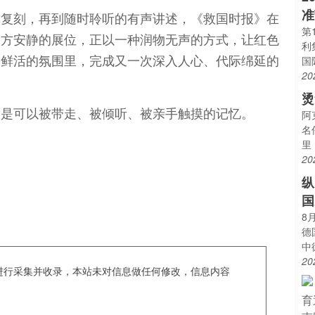
准
纸复刻，再到随时聆听的有声讲述，《救国时报》在
第
一方安静的展位，正以一种润物无声的方式，让红色
利
松鲜活的氛围里，完成又一次深入人心、代际绵延的
国
20
烫
而是可以被带走、被倾听、被亲手触摸的记忆。
阿
名
里
20
纵
国
8
德
中
20
c爬虫进行采集并收录，本站未对信息做任何修改，信息内容