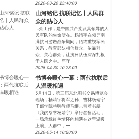
2026-03-28 23:40:00
山河铭记 抗联记忆丨人民群
众的贴心人
...众工作，是中国共产党及其领导的人
民军队的生命所在。杨靖宇在领导南
满抗日游击战争期间，始终重视军民
关系，教育部队相信群众、依靠群
众、关心群众，让抗日队伍深深扎根
于人民之中。严守
2026-04-30 10:23:00
书博会暖心一幕：两代抗联后
人温暖相遇
5月14日，第三届东北图书交易博览会
现场，杨靖宇将军之孙、吉林杨靖宇
干部学院特聘教师马继志带着书籍
《我的爷爷杨靖宇》举行签售活动，
一场承载红色情怀的相遇在这里温暖
上演。人群中，一
2026-05-14 16:20:00