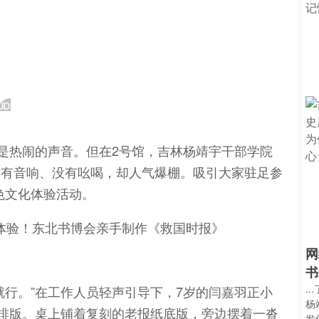
处是热闹的声音。但在2号馆，吉林杨靖宇干部学院
没有音响、没有吆喝，却人气爆棚。吸引大家驻足参
红色文化体验活动。
网
书
.
就行。”在工作人员轻声引导下，7岁的闫嘉羽正小
杨
的排版。桌上铺着复刻的老报纸底版，旁边摆着一沓
发