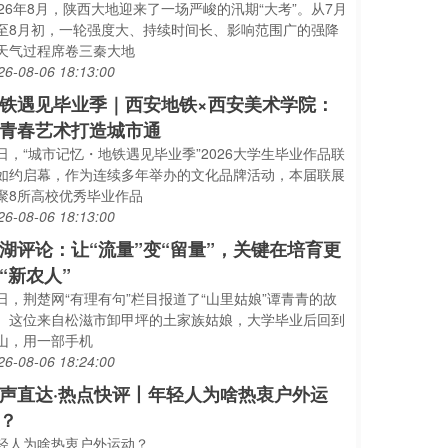
026年8月，陕西大地迎来了一场严峻的汛期“大考”。从7月
至8月初，一轮强度大、持续时间长、影响范围广的强降
天气过程席卷三秦大地
26-08-06 18:13:00
铁遇见毕业季｜西安地铁×西安美术学院：
青春艺术打造城市通
日，“城市记忆・地铁遇见毕业季”2026大学生毕业作品联
如约启幕，作为连续多年举办的文化品牌活动，本届联展
聚8所高校优秀毕业作品
26-08-06 18:13:00
湖评论：让“流量”变“留量”，关键在培育更
“新农人”
日，荆楚网“有理有句”栏目报道了“山里姑娘”谭青青的故
。这位来自松滋市卸甲坪的土家族姑娘，大学毕业后回到
山，用一部手机
26-08-06 18:24:00
声直达·热点快评丨年轻人为啥热衷户外运
？
轻人为啥热衷户外运动？