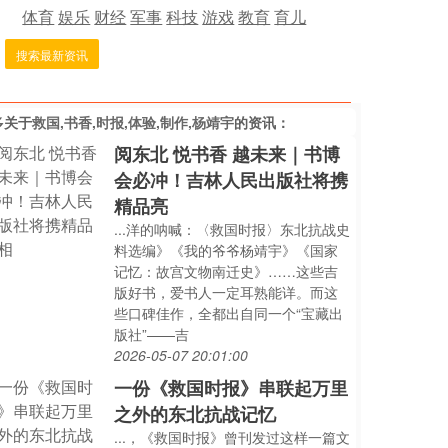
体育
娱乐
财经
军事
科技
游戏
教育
育儿
搜索最新资讯
多关于
救国,书香,时报,体验,制作,杨靖宇
的资讯：
阅东北 悦书香 越未来｜书博
会必冲！吉林人民出版社将携
精品亮
...洋的呐喊：〈救国时报〉东北抗战史
料选编》《我的爷爷杨靖宇》《国家
记忆：故宫文物南迁史》……这些吉
版好书，爱书人一定耳熟能详。而这
些口碑佳作，全都出自同一个“宝藏出
版社”——吉
2026-05-07 20:01:00
一份《救国时报》串联起万里
之外的东北抗战记忆
...，《救国时报》曾刊发过这样一篇文