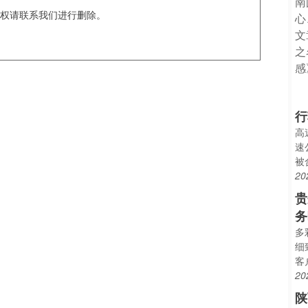
权请联系我们进行删除。
行
高
速
被
20
贵
务
多
细
客
20
陕