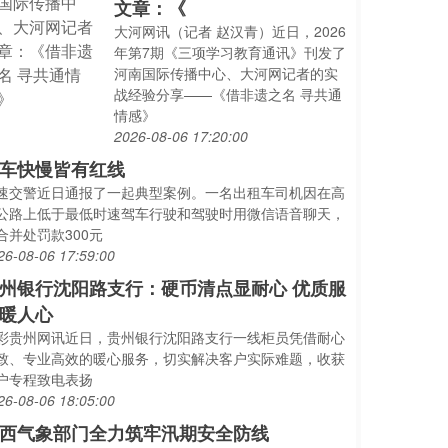
文章：《
大河网讯（记者 赵汉青）近日，2026
年第7期《三项学习教育通讯》刊发了
河南国际传播中心、大河网记者的实
战经验分享——《借非遗之名 寻共通
情感》
2026-08-06 17:20:00
车快慢皆有红线
速交警近日通报了一起典型案例。一名出租车司机因在高
公路上低于最低时速驾车行驶和驾驶时用微信语音聊天，
合并处罚款300元
26-08-06 17:59:00
州银行沈阳路支行：硬币清点显耐心 优质服
暖人心
彩贵州网讯近日，贵州银行沈阳路支行一线柜员凭借耐心
致、专业高效的暖心服务，切实解决客户实际难题，收获
户专程致电表扬
26-08-06 18:05:00
西气象部门全力筑牢汛期安全防线