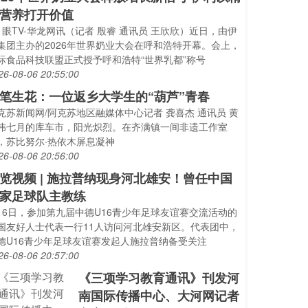
营养打开价值
1眼TV-华龙网讯（记者 殷睿 通讯员 王欣欣）近日，由伊
集团主办的2026年世界奶业大会在呼和浩特开幕。会上，
际食品科技联盟正式授予呼和浩特“世界乳都”称号
26-08-06 20:55:00
笔生花：一位返乡大学生的“葫芦”青春
克苏新闻网/阿克苏地区融媒体中心记者 龚喜杰 通讯员 黄
伟七月的库车市，阳光炽烈。在齐满镇一间非遗工作室
，苏比努尔·热依木屏息凝神
26-08-06 20:56:00
览视频 | 施拉普纳现身河北雄安！曾任中国
家足球队主教练
月6日，参加第九届中德U16青少年足球友谊赛交流活动的
国友好人士代表一行11人访问河北雄安新区。代表团中，
德U16青少年足球友谊赛发起人施拉普纳备受关注
26-08-06 20:57:00
《三项学习教育通讯》刊发河
南国际传播中心、大河网记者