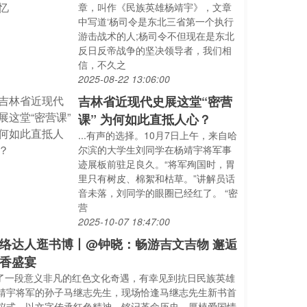
章，叫作《民族英雄杨靖宇》，文章
中写道‘杨司令是东北三省第一个执行
游击战术的人;杨司令不但现在是东北
反日反帝战争的坚决领导者，我们相
信，不久之
2025-08-22 13:06:00
吉林省近现代史展这堂“密营
课” 为何如此直抵人心？
...有声的选择。10月7日上午，来自哈
尔滨的大学生刘同学在杨靖宇将军事
迹展板前驻足良久。“将军殉国时，胃
里只有树皮、棉絮和枯草。”讲解员话
音未落，刘同学的眼圈已经红了。 “密
营
2025-10-07 18:47:00
络达人逛书博丨@钟晓：畅游吉文吉物 邂逅
香盛宴
..了一段意义非凡的红色文化奇遇，有幸见到抗日民族英雄
靖宇将军的孙子马继志先生，现场恰逢马继志先生新书首
仪式，以文字传承红色精神、铭记革命历史，厚植爱国情