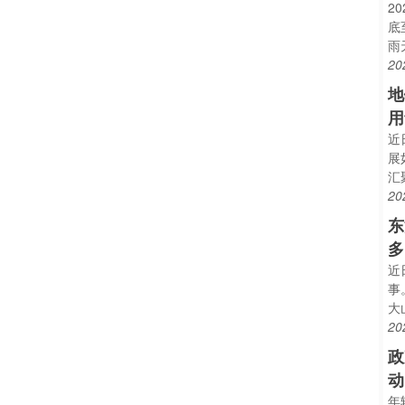
2
底
雨
20
地
用
近
展
汇
20
东
多
近
事
大
20
政
动
年