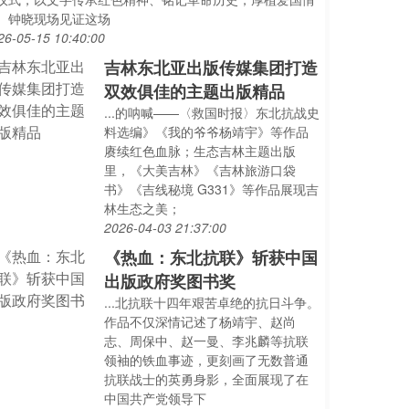
。钟晓现场见证这场
26-05-15 10:40:00
吉林东北亚出版传媒集团打造
双效俱佳的主题出版精品
...的呐喊——〈救国时报〉东北抗战史
料选编》《我的爷爷杨靖宇》等作品
赓续红色血脉；生态吉林主题出版
里，《大美吉林》《吉林旅游口袋
书》《吉线秘境 G331》等作品展现吉
林生态之美；
2026-04-03 21:37:00
《热血：东北抗联》斩获中国
出版政府奖图书奖
...北抗联十四年艰苦卓绝的抗日斗争。
作品不仅深情记述了杨靖宇、赵尚
志、周保中、赵一曼、李兆麟等抗联
领袖的铁血事迹，更刻画了无数普通
抗联战士的英勇身影，全面展现了在
中国共产党领导下