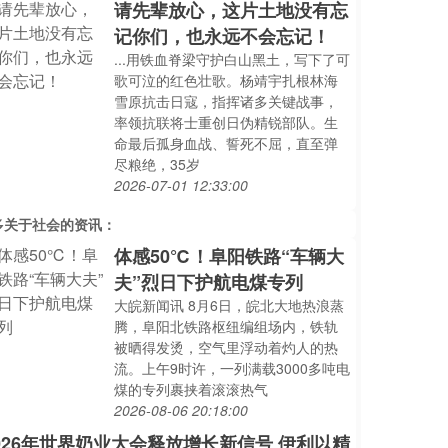
请先辈放心，这片土地没有忘
记你们，也永远不会忘记！
...用铁血脊梁守护白山黑土，写下了可
歌可泣的红色壮歌。杨靖宇扎根林海
雪原抗击日寇，指挥诸多关键战事，
率领抗联将士重创日伪精锐部队。生
命最后孤身血战、誓死不屈，直至弹
尽粮绝，35岁
2026-07-01 12:33:00
多关于
社会
的资讯：
体感50℃！阜阳铁路“车辆大
夫”烈日下护航电煤专列
大皖新闻讯 8月6日，皖北大地热浪蒸
腾，阜阳北铁路枢纽编组场内，铁轨
被晒得发烫，空气里浮动着灼人的热
流。上午9时许，一列满载3000多吨电
煤的专列裹挟着滚滚热气
2026-08-06 20:18:00
026年世界奶业大会释放增长新信号 伊利以精