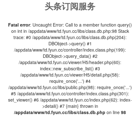
头条订阅服务
Fatal error
: Uncaught Error: Call to a member function query()
on int in /appdata/www/td.fyun.cc/libs/class.db.php:98 Stack
trace: #0 /appdata/www/td.fyun.cc/libs/class.db.php(204):
DBObject->query() #1
/appdata/www/td.fyun.cc/controller/index.class.php(199):
DBObject->query_data() #2
/appdata/www/td.fyun.cc/viewer/H5/header.php(60):
index::new_subscribe_list() #3
/appdata/www/td.fyun.cc/viewer/H5/detail.php(58):
require_once('...') #4
/appdata/www/td.fyun.cc/libs/public.php(98): require_once('...')
#5 /appdata/www/td.fyun.cc/controller/index.class.php(301):
set_viewer() #6 /appdata/www/td.fyun.cc/index.php(62): index-
>detail() #7 {main} thrown in
/appdata/www/td.fyun.cc/libs/class.db.php
on line
98