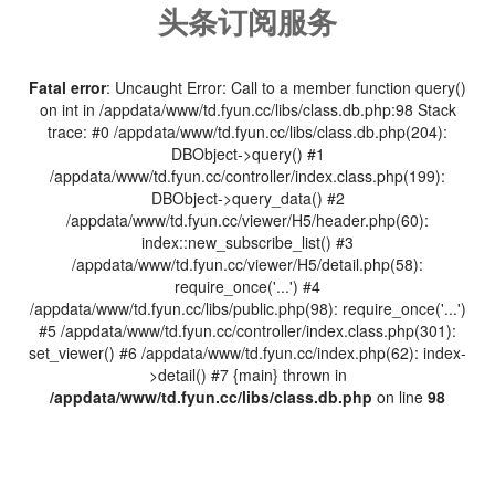
头条订阅服务
Fatal error
: Uncaught Error: Call to a member function query()
on int in /appdata/www/td.fyun.cc/libs/class.db.php:98 Stack
trace: #0 /appdata/www/td.fyun.cc/libs/class.db.php(204):
DBObject->query() #1
/appdata/www/td.fyun.cc/controller/index.class.php(199):
DBObject->query_data() #2
/appdata/www/td.fyun.cc/viewer/H5/header.php(60):
index::new_subscribe_list() #3
/appdata/www/td.fyun.cc/viewer/H5/detail.php(58):
require_once('...') #4
/appdata/www/td.fyun.cc/libs/public.php(98): require_once('...')
#5 /appdata/www/td.fyun.cc/controller/index.class.php(301):
set_viewer() #6 /appdata/www/td.fyun.cc/index.php(62): index-
>detail() #7 {main} thrown in
/appdata/www/td.fyun.cc/libs/class.db.php
on line
98