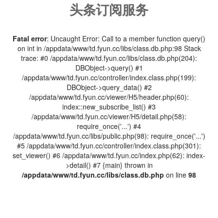
头条订阅服务
Fatal error
: Uncaught Error: Call to a member function query()
on int in /appdata/www/td.fyun.cc/libs/class.db.php:98 Stack
trace: #0 /appdata/www/td.fyun.cc/libs/class.db.php(204):
DBObject->query() #1
/appdata/www/td.fyun.cc/controller/index.class.php(199):
DBObject->query_data() #2
/appdata/www/td.fyun.cc/viewer/H5/header.php(60):
index::new_subscribe_list() #3
/appdata/www/td.fyun.cc/viewer/H5/detail.php(58):
require_once('...') #4
/appdata/www/td.fyun.cc/libs/public.php(98): require_once('...')
#5 /appdata/www/td.fyun.cc/controller/index.class.php(301):
set_viewer() #6 /appdata/www/td.fyun.cc/index.php(62): index-
>detail() #7 {main} thrown in
/appdata/www/td.fyun.cc/libs/class.db.php
on line
98