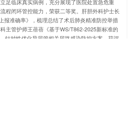
，立足临床真实病例，充分展现了医院处置急危重
全流程闭环管控能力，荣获二等奖。肝胆外科护士长
炎上报准确率》，梳理总结了术后肺炎精准防控举措
管护师王蓓蓓《基于WS/T862-2025新标准的
规范，针对性优化导尿管相关尿路感染防控方案，获评
高软式内镜床旁预处理规范率》，聚焦内镜清洗消毒
获三等奖。东院重症医学科护士常丽洁《降低导尿管
高危因素进行了系统梳理与精准剖析，获得了显著的
中心医院院感防控工作的专业水准与长效改进成效。
续深耕感控管理、狠抓质量提升，全力守护患者就医
高质量发展。
我
.
淄
省