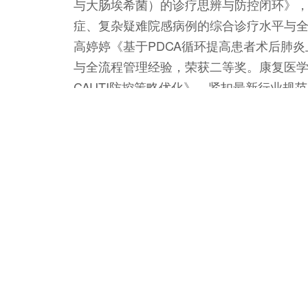
与大肠埃希菌）的诊疗思辨与防控闭环》
症、复杂疑难院感病例的综合诊疗水平与
高婷婷《基于PDCA循环提高患者术后肺
与全流程管理经验，荣获二等奖。康复医学科主
CAUTI防控策略优化》，紧扣最新行业
二等奖。西院消化内科护士长张立瑶《提
核心环节，严守院感防控第一道关口，荣
相关尿路感染发生率》，对尿管相关感染
临床实践成效，荣获优秀奖。
本次赛事取得的优异成绩，彰显了淄博市
下一步，医院将以此次获奖为新起点，持
安全，不断推动医院感染管理工作迈向更
责任编辑：刘宗尧