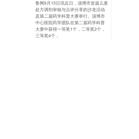
鲁网9月15日讯近日，淄博市首届儿童
处方调剂审核与点评分享的沙龙活动
及第二届药学科普大赛举行。淄博市
中心医院药学团队在第二届药学科普
大赛中获得一等奖1个，二等奖2个，
三等奖4个，
2023-09-15 15:59:00
全省维权比武，淄博斩获佳
绩！
...联合主办的全省消费投诉调解技能大
赛在烟台落下帷幕。淄博市选派的参
赛选手凭借扎实的专业功底、出色的
实战能力及良好的职业素养，从众多
参赛选手中脱颖而出，斩获多项荣
誉。其中，张店区
2025-09-19 21:16:00
市在全省应急消毒技能竞赛中荣获佳绩
..式，经过为期三天的激烈角逐，最终圆满完成各项赛程。
博市自下而上逐级开展选拔赛，经过市级决赛选出了参加
级决赛队伍，队员们团结协作，敢于比拼，充分体现了淄