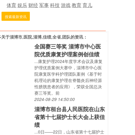
体育
娱乐
财经
军事
科技
游戏
教育
育儿
搜索最新资讯
多关于
淄博市,医院,淄博,佳绩,全省,团队
的资讯：
全国赛三等奖 淄博市中心医
院优质康复护理案例创佳绩
...康复护理2024年度学术会议及康复
护理优质案例大赛中，淄博市中心医
院康复医学科护理团队案例《基于时
机理论的康复护理在脊髓炎后神经源
性膀胱患者的应用》，荣获全国总决
赛三等奖。前
2024-08-29 14:50:00
淄博市桓台县人民医院在山东
省第十七届护士长大会上获佳
绩
...0日——22日，山东省第十七届护士