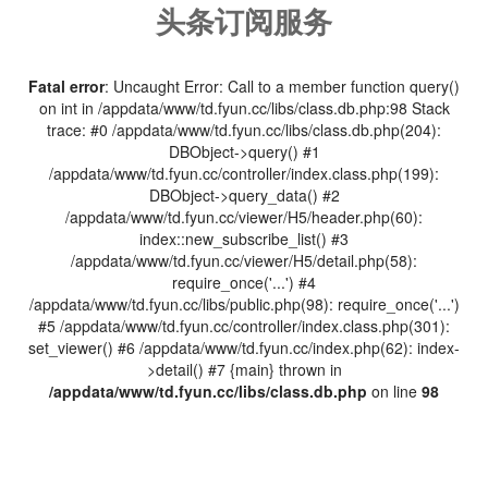
头条订阅服务
Fatal error
: Uncaught Error: Call to a member function query()
on int in /appdata/www/td.fyun.cc/libs/class.db.php:98 Stack
trace: #0 /appdata/www/td.fyun.cc/libs/class.db.php(204):
DBObject->query() #1
/appdata/www/td.fyun.cc/controller/index.class.php(199):
DBObject->query_data() #2
/appdata/www/td.fyun.cc/viewer/H5/header.php(60):
index::new_subscribe_list() #3
/appdata/www/td.fyun.cc/viewer/H5/detail.php(58):
require_once('...') #4
/appdata/www/td.fyun.cc/libs/public.php(98): require_once('...')
#5 /appdata/www/td.fyun.cc/controller/index.class.php(301):
set_viewer() #6 /appdata/www/td.fyun.cc/index.php(62): index-
>detail() #7 {main} thrown in
/appdata/www/td.fyun.cc/libs/class.db.php
on line
98