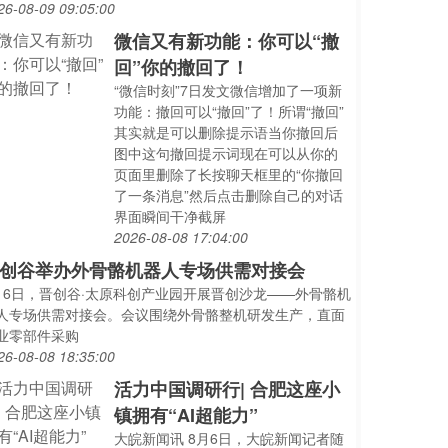
26-08-09 09:05:00
微信又有新功能：你可以“撤
回”你的撤回了！
“微信时刻”7日发文微信增加了一项新
功能：撤回可以“撤回”了！所谓“撤回”
其实就是可以删除提示语当你撤回后
图中这句撤回提示词现在可以从你的
页面里删除了长按聊天框里的“你撤回
了一条消息”然后点击删除自己的对话
界面瞬间干净截屏
2026-08-08 17:04:00
创谷举办外骨骼机器人专场供需对接会
月6日，晋创谷·太原科创产业园开展晋创沙龙——外骨骼机
人专场供需对接会。会议围绕外骨骼整机研发生产，直面
业零部件采购
26-08-08 18:35:00
活力中国调研行| 合肥这座小
镇拥有“AI超能力”
大皖新闻讯 8月6日，大皖新闻记者随