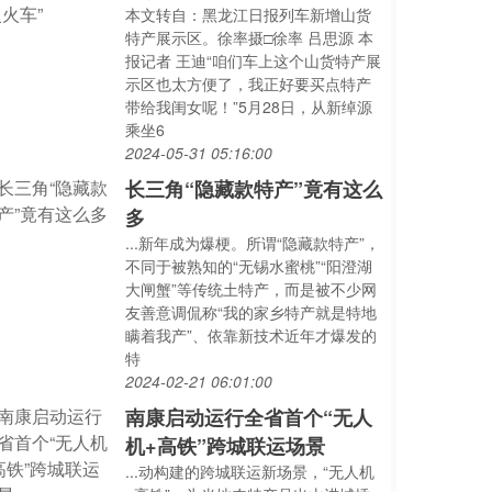
本文转自：黑龙江日报列车新增山货
特产展示区。徐率摄□徐率 吕思源 本
报记者 王迪“咱们车上这个山货特产展
示区也太方便了，我正好要买点特产
带给我闺女呢！”5月28日，从新绰源
乘坐6
2024-05-31 05:16:00
长三角“隐藏款特产”竟有这么
多
...新年成为爆梗。所谓“隐藏款特产”，
不同于被熟知的“无锡水蜜桃”“阳澄湖
大闸蟹”等传统土特产，而是被不少网
友善意调侃称“我的家乡特产就是特地
瞒着我产”、依靠新技术近年才爆发的
特
2024-02-21 06:01:00
南康启动运行全省首个“无人
机+高铁”跨城联运场景
...动构建的跨城联运新场景，“无人机