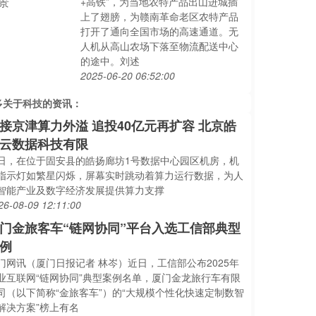
+高铁”，为当地农特产品出山进城插
上了翅膀，为赣南革命老区农特产品
打开了通向全国市场的高速通道。无
人机从高山农场下落至物流配送中心
的途中。刘述
2025-06-20 06:52:00
多关于
科技
的资讯：
接京津算力外溢 追投40亿元再扩容 北京皓
云数据科技有限
日，在位于固安县的皓扬廊坊1号数据中心园区机房，机
指示灯如繁星闪烁，屏幕实时跳动着算力运行数据，为人
智能产业及数字经济发展提供算力支撑
26-08-09 12:11:00
门金旅客车“链网协同”平台入选工信部典型
例
门网讯（厦门日报记者 林岑）近日，工信部公布2025年
业互联网“链网协同”典型案例名单，厦门金龙旅行车有限
司（以下简称“金旅客车”）的“大规模个性化快速定制数智
解决方案”榜上有名