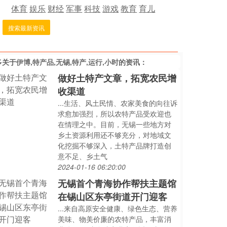
体育
娱乐
财经
军事
科技
游戏
教育
育儿
搜索最新资讯
多关于
伊博,特产品,无锡,特产,运行,小时
的资讯：
做好土特产文章，拓宽农民增
收渠道
...生活、风土民情、农家美食的向往诉
求愈加强烈，所以农特产品受欢迎也
在情理之中。目前，无锡一些地方对
乡土资源利用还不够充分，对地域文
化挖掘不够深入，土特产品牌打造创
意不足、乡土气
2024-01-16 06:20:00
无锡首个青海协作帮扶主题馆
在锡山区东亭街道开门迎客
...来自高原安全健康、绿色生态、营养
美味、物美价廉的农特产品，丰富消