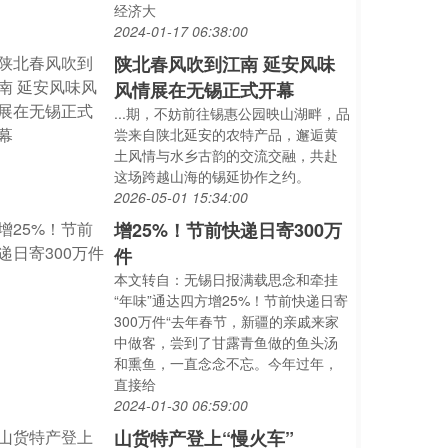
经济大
2024-01-17 06:38:00
陕北春风吹到江南 延安风味
风情展在无锡正式开幕
...期，不妨前往锡惠公园映山湖畔，品
尝来自陕北延安的农特产品，邂逅黄
土风情与水乡古韵的交流交融，共赴
这场跨越山海的锡延协作之约。
2026-05-01 15:34:00
增25%！节前快递日寄300万
件
本文转自：无锡日报满载思念和牵挂
“年味”通达四方增25%！节前快递日寄
300万件“去年春节，新疆的亲戚来家
中做客，尝到了甘露青鱼做的鱼头汤
和熏鱼，一直念念不忘。今年过年，
直接给
2024-01-30 06:59:00
山货特产登上“慢火车”