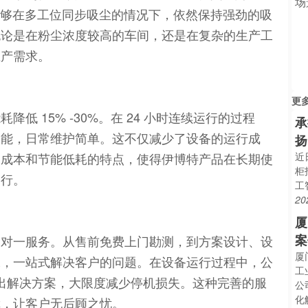
备能够在多工位同步吸尘的情况下，依然保持强劲的吸
无论是在粉尘浓度较高的车间，还是在复杂的生产工
生产需求。
更
 15% -30%。在 24 小时连续运行的过程
承
智能，日常维护简单。这不仅减少了设备的运行成
扬
护成本和节能低耗的特点，使得伊博特产品在长期使
近
柜
运行。
工
20
厦
案
一对一服务。从售前免费上门勘测，到方案设计、设
厦
保，一站式解决客户的问题。在设备运行过程中，公
工
或给出解决方案，大限度减少停机损失。这种完善的服
公
化
障，让客户无后顾之忧。