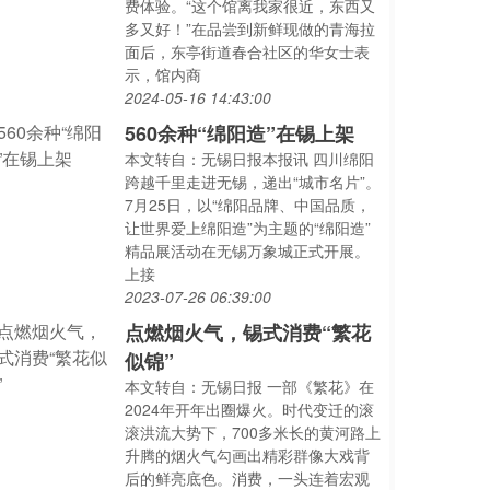
费体验。“这个馆离我家很近，东西又
多又好！”在品尝到新鲜现做的青海拉
面后，东亭街道春合社区的华女士表
示，馆内商
2024-05-16 14:43:00
560余种“绵阳造”在锡上架
本文转自：无锡日报本报讯 四川绵阳
跨越千里走进无锡，递出“城市名片”。
7月25日，以“绵阳品牌、中国品质，
让世界爱上绵阳造”为主题的“绵阳造”
精品展活动在无锡万象城正式开展。
上接
2023-07-26 06:39:00
点燃烟火气，锡式消费“繁花
似锦”
本文转自：无锡日报 一部《繁花》在
2024年开年出圈爆火。时代变迁的滚
滚洪流大势下，700多米长的黄河路上
升腾的烟火气勾画出精彩群像大戏背
后的鲜亮底色。消费，一头连着宏观