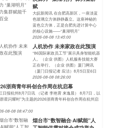
赋
大皖新闻讯 在合肥高新区，一座淡蓝
色玻璃立方体静静矗立。这座神秘的
蓝色立方体，正是合肥先进计算中心
的核心设施——“巢湖明月”
2026-08-08 13:45:00
人机协作 未来家政在此预演
“86国际家政员工节”展示具身智能机器
人。（企业 供图）人机服务技能大赛
正在举行。（企业 供图）厦门网讯
（厦门日报记者 应洁）8月5日至6日
2026-08-08 08:26:00
026浙商青年科创合作周在杭启幕
江日报杭州8月7日讯 （记者 李艳霄 来逸晨） 8月7日，以
新群星闪耀时”为主题的2026浙商青年科创合作周在杭州启
26-08-08 08:47:00
烟台市“数智融合·AI赋能”人
工智能供需对接会成功举办