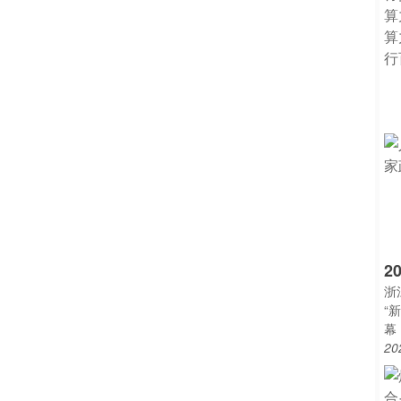
2
浙
“
幕
20