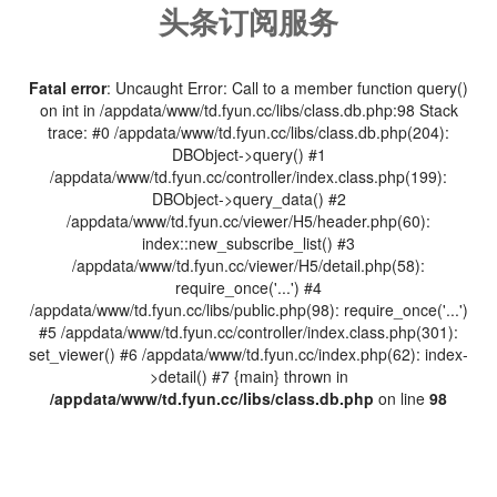
头条订阅服务
Fatal error
: Uncaught Error: Call to a member function query()
on int in /appdata/www/td.fyun.cc/libs/class.db.php:98 Stack
trace: #0 /appdata/www/td.fyun.cc/libs/class.db.php(204):
DBObject->query() #1
/appdata/www/td.fyun.cc/controller/index.class.php(199):
DBObject->query_data() #2
/appdata/www/td.fyun.cc/viewer/H5/header.php(60):
index::new_subscribe_list() #3
/appdata/www/td.fyun.cc/viewer/H5/detail.php(58):
require_once('...') #4
/appdata/www/td.fyun.cc/libs/public.php(98): require_once('...')
#5 /appdata/www/td.fyun.cc/controller/index.class.php(301):
set_viewer() #6 /appdata/www/td.fyun.cc/index.php(62): index-
>detail() #7 {main} thrown in
/appdata/www/td.fyun.cc/libs/class.db.php
on line
98