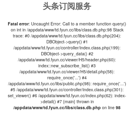
头条订阅服务
Fatal error
: Uncaught Error: Call to a member function query()
on int in /appdata/www/td.fyun.cc/libs/class.db.php:98 Stack
trace: #0 /appdata/www/td.fyun.cc/libs/class.db.php(204):
DBObject->query() #1
/appdata/www/td.fyun.cc/controller/index.class.php(199):
DBObject->query_data() #2
/appdata/www/td.fyun.cc/viewer/H5/header.php(60):
index::new_subscribe_list() #3
/appdata/www/td.fyun.cc/viewer/H5/detail.php(58):
require_once('...') #4
/appdata/www/td.fyun.cc/libs/public.php(98): require_once('...')
#5 /appdata/www/td.fyun.cc/controller/index.class.php(301):
set_viewer() #6 /appdata/www/td.fyun.cc/index.php(62): index-
>detail() #7 {main} thrown in
/appdata/www/td.fyun.cc/libs/class.db.php
on line
98