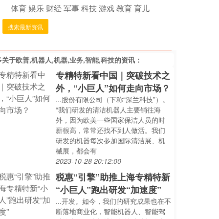
体育
娱乐
财经
军事
科技
游戏
教育
育儿
搜索最新资讯
多关于
欧普,机器人,机器,业务,智能,科技
的资讯：
专精特新看中国｜突破技术之
外，“小巨人”如何走向市场？
...股份有限公司（下称“深兰科技”）。
“我们研发的清洁机器人主要销往海
外，因为欧美一些国家保洁人员的时
薪很高，常常还找不到人做活。我们
研发的机器每次参加国际清洁展、机
械展，都会有
2023-10-28 20:12:00
税惠“引擎”助推上海专精特新
“小巨人”跑出研发“加速度”
...开发。如今，我们的研究成果也在不
断落地商业化，智能机器人、智能驾