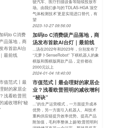
驶汽车、医疗扫描设备等陆续投放市
场。由我们参与的‘TDLAS-HGA 顶空
气体检测技术’更是实现进口替代，有
望
2023-10-27 09:56:00
加码to C消费级产品落地，商
汤发布首款AI台灯｜最前线
...汤在2022年和2023年，分别发布了
“元萝卜SenseRobot” 下棋机器人的象
棋版和围棋版两款产品，定价都在
2000元以上
2024-01-04 18:40:00
市值范式丨最会理财的家居企
业？浅看欧普照明的减收增利
“秘诀”
...”的生产运营模式，一方面提升成本
优势，另一方面引入机器人、AI技术
重构供应链提升效率优势。提高产品
附加值，毛利率整体上扬!欧普照明利
润稳健还有另一个法宝，那就是提高