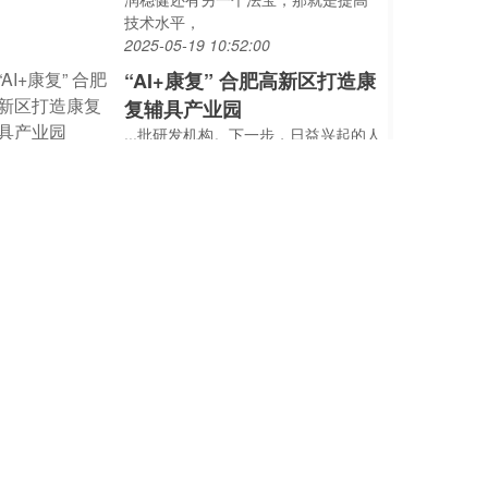
技术水平，
2025-05-19 10:52:00
“AI+康复” 合肥高新区打造康
复辅具产业园
...批研发机构。下一步，日益兴起的人
工智能技术将与康复机器人相结合，
在合肥高新区加快科技成果转化，为
康复辅具插上“数智化翅膀”。合肥高新
区打造康复辅具产业特色园合肥高新
区康复辅具
2023-09-01 15:23:00
ESG Weekly｜上海：到2025
年绿电交易规模达到50
...一起共同管理启明创投的业务。周志
峰此前在人工智能、机器人、半导
体、新能源汽车、软件等领域参与或
主导投资了多家科技企业，包括石头
科技、优必选、云知声、壁仞科技、
洛轲智能、云英谷