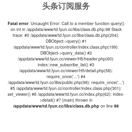
头条订阅服务
Fatal error
: Uncaught Error: Call to a member function query()
on int in /appdata/www/td.fyun.cc/libs/class.db.php:98 Stack
trace: #0 /appdata/www/td.fyun.cc/libs/class.db.php(204):
DBObject->query() #1
/appdata/www/td.fyun.cc/controller/index.class.php(199):
DBObject->query_data() #2
/appdata/www/td.fyun.cc/viewer/H5/header.php(60):
index::new_subscribe_list() #3
/appdata/www/td.fyun.cc/viewer/H5/detail.php(58):
require_once('...') #4
/appdata/www/td.fyun.cc/libs/public.php(98): require_once('...')
#5 /appdata/www/td.fyun.cc/controller/index.class.php(301):
set_viewer() #6 /appdata/www/td.fyun.cc/index.php(62): index-
>detail() #7 {main} thrown in
/appdata/www/td.fyun.cc/libs/class.db.php
on line
98