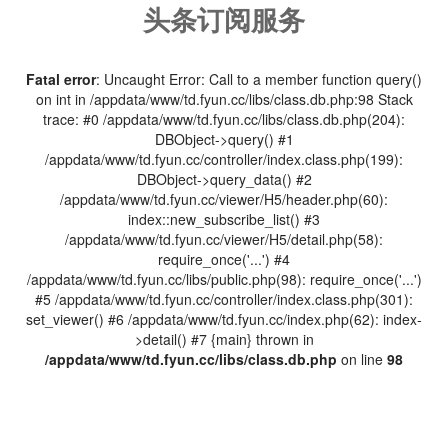
头条订阅服务
Fatal error
: Uncaught Error: Call to a member function query()
on int in /appdata/www/td.fyun.cc/libs/class.db.php:98 Stack
trace: #0 /appdata/www/td.fyun.cc/libs/class.db.php(204):
DBObject->query() #1
/appdata/www/td.fyun.cc/controller/index.class.php(199):
DBObject->query_data() #2
/appdata/www/td.fyun.cc/viewer/H5/header.php(60):
index::new_subscribe_list() #3
/appdata/www/td.fyun.cc/viewer/H5/detail.php(58):
require_once('...') #4
/appdata/www/td.fyun.cc/libs/public.php(98): require_once('...')
#5 /appdata/www/td.fyun.cc/controller/index.class.php(301):
set_viewer() #6 /appdata/www/td.fyun.cc/index.php(62): index-
>detail() #7 {main} thrown in
/appdata/www/td.fyun.cc/libs/class.db.php
on line
98