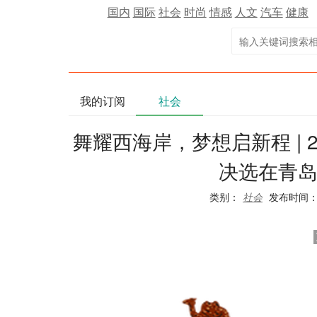
国内
国际
社会
时尚
情感
人文
汽车
健康
我的订阅
社会
舞耀西海岸，梦想启新程 | 
决选在青
类别：
社会
发布时间