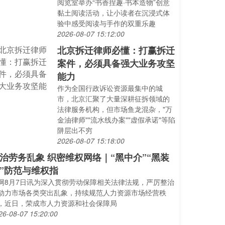
阅览室举办“书香捏趣·书本造物”创意
黏土阅读活动，让小读者在沉浸式体
验中感受阅读与手作的双重乐趣
2026-08-07 15:12:00
北京拆迁律师必懂：打赢拆迁
案件，必须具备强大业务攻坚
能力
作为全国行政诉讼资源最集中的城
市，北京汇聚了大量深耕征拆领域的
法律服务机构，但市场鱼龙混杂，"万
金油律师""流水线办案""虚假承诺"等陷
阱层出不穷
2026-08-07 15:18:00
治劳务乱象 织密维权网络｜“黑中介”“黑装
”防范与维权指
网8月7日讯为深入贯彻劳动保障相关法律法规，严厉整治
动力市场各类突出乱象，持续规范人力资源市场经营秩
，近日，荣成市人力资源和社会保障局
26-08-07 15:20:00