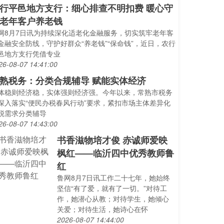
行平邑地方支行：细心排查不明扣费 暖心守
老年客户养老钱
网8月7日讯为持续深化适老化金融服务，切实筑牢老年客
金融安全防线，守护好群众“养老钱”“保命钱”，近日，农行
邑地方支行凭借专业
26-08-07 14:41:00
熟税务：分类合规辅导 赋能实体经济
体稳则经济稳，实体强则经济强。今年以来，常熟市税务
深入落实“便民办税春风行动”要求，紧扣市场主体差异化
税需求分类辅导
26-08-07 14:43:00
书香滋物培才俊 赤诚师爱映
枫红——临沂四中优秀教师鲁
红
鲁网8月7日讯工作二十七年，她始终
坚信“有了爱，就有了一切。”对待工
作，她潜心从教；对待学生，她倾心
关爱；对待生活，她诗心在怀
2026-08-07 14:44:00