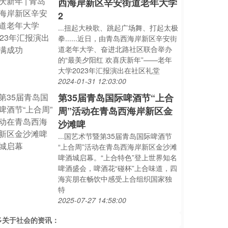
西海岸新区辛安街道老年大学
2
...扭起大秧歌、跳起广场舞、打起太极
拳......近日，由青岛西海岸新区辛安街
道老年大学、奋进北路社区联合举办
的“最美夕阳红 欢喜庆新年”——老年
大学2023年汇报演出在社区礼堂
2024-01-31 12:03:00
第35届青岛国际啤酒节“上合
周”活动在青岛西海岸新区金
沙滩啤
...国艺术节暨第35届青岛国际啤酒节
“上合周”活动在青岛西海岸新区金沙滩
啤酒城启幕。“上合特色”登上世界知名
啤酒盛会，啤酒花“碰杯”上合味道，四
海宾朋在畅饮中感受上合组织国家独
特
2025-07-27 14:58:00
多关于
社会
的资讯：