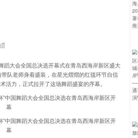
”中国舞蹈大会全国总决选开幕式在青岛西海岸新区盛大
者与带队老师身着盛装，在星光熠熠的红毯环节自信
艺术活力，正式拉开了这场舞蹈盛宴的序幕。