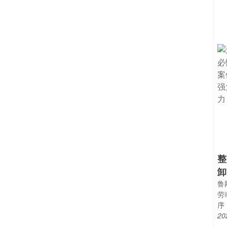
整
卸
鲁
劳
序
20