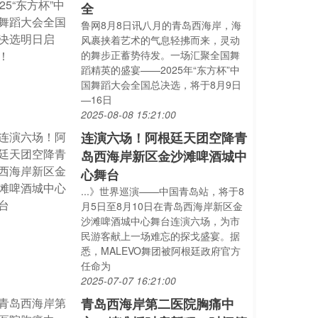
全
鲁网8月8日讯八月的青岛西海岸，海
风裹挟着艺术的气息轻拂而来，灵动
的舞步正蓄势待发。一场汇聚全国舞
蹈精英的盛宴——2025年“东方杯”中
国舞蹈大会全国总决选，将于8月9日
—16日
2025-08-08 15:21:00
连演六场！阿根廷天团空降青
岛西海岸新区金沙滩啤酒城中
心舞台
...》世界巡演——中国青岛站，将于8
月5日至8月10日在青岛西海岸新区金
沙滩啤酒城中心舞台连演六场，为市
民游客献上一场难忘的探戈盛宴。据
悉，MALEVO舞团被阿根廷政府官方
任命为
2025-07-07 16:21:00
青岛西海岸第二医院胸痛中