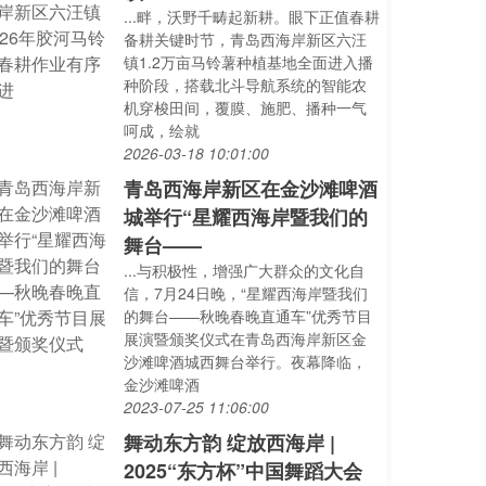
...畔，沃野千畴起新耕。眼下正值春耕
备耕关键时节，青岛西海岸新区六汪
镇1.2万亩马铃薯种植基地全面进入播
种阶段，搭载北斗导航系统的智能农
机穿梭田间，覆膜、施肥、播种一气
呵成，绘就
2026-03-18 10:01:00
青岛西海岸新区在金沙滩啤酒
城举行“星耀西海岸暨我们的
舞台——
...与积极性，增强广大群众的文化自
信，7月24日晚，“星耀西海岸暨我们
的舞台——秋晚春晚直通车”优秀节目
展演暨颁奖仪式在青岛西海岸新区金
沙滩啤酒城西舞台举行。夜幕降临，
金沙滩啤酒
2023-07-25 11:06:00
舞动东方韵 绽放西海岸 |
2025“东方杯”中国舞蹈大会