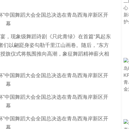
宴，现象级舞蹈诗剧《只此青绿》在首篇“凤起东
舞者们以翩跹身姿勾勒千里江山画卷。随后，“东方
营”授旗仪式将氛围推向高潮，象征舞蹈精神薪火相