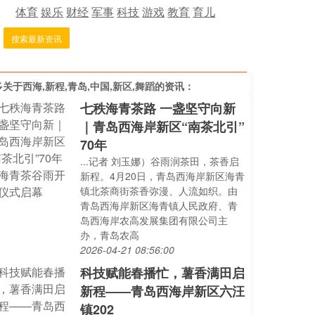
体育
娱乐
财经
军事
科技
游戏
教育
育儿
搜索最新资讯
多关于
西海,新程,青岛,中国,新区,舞蹈
的资讯：
七秩海青茶路 一盏坚守向新
｜青岛西海岸新区“南茶北引”
70年
...记者 刘玉娜）谷雨润茶田，茶香启
新程。4月20日，青岛西海岸新区海青
镇北茶商街茶香弥漫、人流如织。由
青岛西海岸新区海青镇人民政府、青
岛西海岸农高发展集团有限公司主
办，青岛农高
2026-04-21 08:56:00
科技赋能春播忙，薯香满田启
新程——青岛西海岸新区六汪
镇202