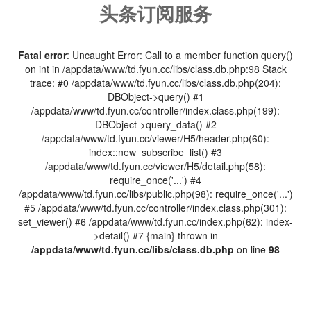
头条订阅服务
Fatal error
: Uncaught Error: Call to a member function query()
on int in /appdata/www/td.fyun.cc/libs/class.db.php:98 Stack
trace: #0 /appdata/www/td.fyun.cc/libs/class.db.php(204):
DBObject->query() #1
/appdata/www/td.fyun.cc/controller/index.class.php(199):
DBObject->query_data() #2
/appdata/www/td.fyun.cc/viewer/H5/header.php(60):
index::new_subscribe_list() #3
/appdata/www/td.fyun.cc/viewer/H5/detail.php(58):
require_once('...') #4
/appdata/www/td.fyun.cc/libs/public.php(98): require_once('...')
#5 /appdata/www/td.fyun.cc/controller/index.class.php(301):
set_viewer() #6 /appdata/www/td.fyun.cc/index.php(62): index-
>detail() #7 {main} thrown in
/appdata/www/td.fyun.cc/libs/class.db.php
on line
98