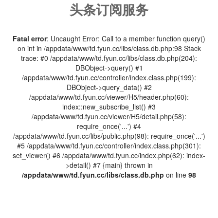
头条订阅服务
Fatal error
: Uncaught Error: Call to a member function query()
on int in /appdata/www/td.fyun.cc/libs/class.db.php:98 Stack
trace: #0 /appdata/www/td.fyun.cc/libs/class.db.php(204):
DBObject->query() #1
/appdata/www/td.fyun.cc/controller/index.class.php(199):
DBObject->query_data() #2
/appdata/www/td.fyun.cc/viewer/H5/header.php(60):
index::new_subscribe_list() #3
/appdata/www/td.fyun.cc/viewer/H5/detail.php(58):
require_once('...') #4
/appdata/www/td.fyun.cc/libs/public.php(98): require_once('...')
#5 /appdata/www/td.fyun.cc/controller/index.class.php(301):
set_viewer() #6 /appdata/www/td.fyun.cc/index.php(62): index-
>detail() #7 {main} thrown in
/appdata/www/td.fyun.cc/libs/class.db.php
on line
98