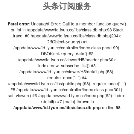
头条订阅服务
Fatal error
: Uncaught Error: Call to a member function query()
on int in /appdata/www/td.fyun.cc/libs/class.db.php:98 Stack
trace: #0 /appdata/www/td.fyun.cc/libs/class.db.php(204):
DBObject->query() #1
/appdata/www/td.fyun.cc/controller/index.class.php(199):
DBObject->query_data() #2
/appdata/www/td.fyun.cc/viewer/H5/header.php(60):
index::new_subscribe_list() #3
/appdata/www/td.fyun.cc/viewer/H5/detail.php(58):
require_once('...') #4
/appdata/www/td.fyun.cc/libs/public.php(98): require_once('...')
#5 /appdata/www/td.fyun.cc/controller/index.class.php(301):
set_viewer() #6 /appdata/www/td.fyun.cc/index.php(62): index-
>detail() #7 {main} thrown in
/appdata/www/td.fyun.cc/libs/class.db.php
on line
98