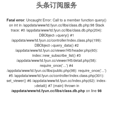
头条订阅服务
Fatal error
: Uncaught Error: Call to a member function query()
on int in /appdata/www/td.fyun.cc/libs/class.db.php:98 Stack
trace: #0 /appdata/www/td.fyun.cc/libs/class.db.php(204):
DBObject->query() #1
/appdata/www/td.fyun.cc/controller/index.class.php(199):
DBObject->query_data() #2
/appdata/www/td.fyun.cc/viewer/H5/header.php(60):
index::new_subscribe_list() #3
/appdata/www/td.fyun.cc/viewer/H5/detail.php(58):
require_once('...') #4
/appdata/www/td.fyun.cc/libs/public.php(98): require_once('...')
#5 /appdata/www/td.fyun.cc/controller/index.class.php(301):
set_viewer() #6 /appdata/www/td.fyun.cc/index.php(62): index-
>detail() #7 {main} thrown in
/appdata/www/td.fyun.cc/libs/class.db.php
on line
98