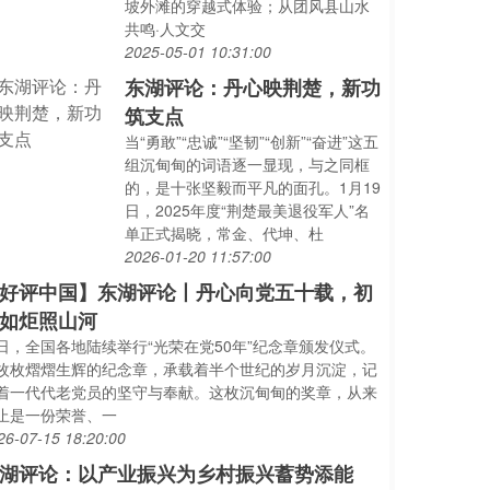
坡外滩的穿越式体验；从团风县山水
共鸣·人文交
2025-05-01 10:31:00
东湖评论：丹心映荆楚，新功
筑支点
当“勇敢”“忠诚”“坚韧”“创新”“奋进”这五
组沉甸甸的词语逐一显现，与之同框
的，是十张坚毅而平凡的面孔。1月19
日，2025年度“荆楚最美退役军人”名
单正式揭晓，常金、代坤、杜
2026-01-20 11:57:00
好评中国】东湖评论丨丹心向党五十载，初
如炬照山河
日，全国各地陆续举行“光荣在党50年”纪念章颁发仪式。
枚枚熠熠生辉的纪念章，承载着半个世纪的岁月沉淀，记
着一代代老党员的坚守与奉献。这枚沉甸甸的奖章，从来
止是一份荣誉、一
26-07-15 18:20:00
湖评论：以产业振兴为乡村振兴蓄势添能