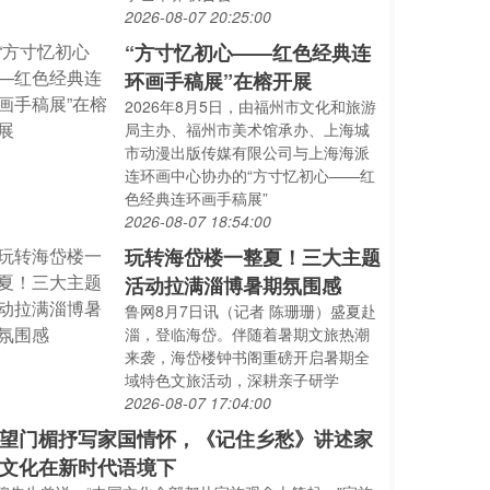
2026-08-07 20:25:00
“方寸忆初心——红色经典连
环画手稿展”在榕开展
2026年8月5日，由福州市文化和旅游
局主办、福州市美术馆承办、上海城
市动漫出版传媒有限公司与上海海派
连环画中心协办的“方寸忆初心——红
色经典连环画手稿展”
2026-08-07 18:54:00
玩转海岱楼一整夏！三大主题
活动拉满淄博暑期氛围感
鲁网8月7日讯（记者 陈珊珊）盛夏赴
淄，登临海岱。伴随着暑期文旅热潮
来袭，海岱楼钟书阁重磅开启暑期全
域特色文旅活动，深耕亲子研学
2026-08-07 17:04:00
望门楣抒写家国情怀，《记住乡愁》讲述家
文化在新时代语境下