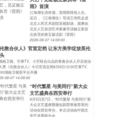
雨》首演
江海潮生浪奔涌，雷雨阵阵悟人生。
近日，《江海潮生》导演王伟民走进
北京人民艺术剧院首都剧场，观摩由
北京人艺表演艺术家兼导演杨立新首
次执导的第五版话剧《雷雨》
2026-08-07 14:09:00
伦敦合伙人》官宣定档 让东方美学绽放英伦
头
湖南卫视、芒果TV、小芒联合出品的青春合伙人开店创业
人秀《伦敦合伙人》今日官宣定档8月8日12:00芒果TV、
2:00湖南卫视双平台开播
26-08-07 14:09:00
“时代繁星 与美同行”新大众
文艺盛典在西安举行
8月5日至7日，“时代繁星 与美同行”新
大众文艺盛典暨微短剧荣誉推荐系列
活动在西安举办。本次活动由中国文
学艺术界联合会