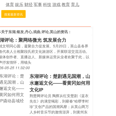
体育
娱乐
财经
军事
科技
游戏
教育
育儿
搜索最新资讯
多关于
东湖,银发,丹心,戏曲,评论,英山
的资讯：
湖评论：聚网络微光 筑发展合力
就文明同心圆，凝聚合力促发展。5月20日，英山县各界
络代表人士相聚段氏府文化旅游区，开展联谊交流活动。
媒体创作者、直播达人、新媒体运营从业者欢聚于此，以
声抒发情怀，用镜头
26-05-25 11:32:00
东湖评论：楚剧遇见国潮，山
水邂逅文化——看黄冈如何用
文化IP
荆楚网评论员 陶辉从红安楚剧《蓝衣
先生》的满堂喝彩，到蕲春“哈啰李时
珍”文创产品的国潮风靡；从英山两万
人乡村音乐节的激情澎湃，到黄州东