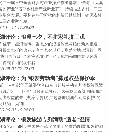
的二十届三中全会对乡村产业振兴作出部署，强调“壮大县
富民产业”“培育乡村新产业新业态”。持续推进农村一二三
业融合发展。要构建科学紧密的利益联结机制，确保农村
二三产业融合发
24-11-11 17:28:00
湖评论：浪漫七夕，不拼彩礼拼三观
夕佳节，星河璀璨。当七夕的浪漫传统与婚俗新风相遇，
碰撞出怎样的火花？今年七夕期间，荆楚大地上演着一场
“我们的节日˙七夕”主题文化活动，成为亮丽的文明风景
。传统节日的现代转
25-09-01 22:22:00
湖评论：为“银发劳动者”撑起权益保护伞
日前，人社部等五部委联合出台《超龄劳动者基本权益保障
行规定》，自7月1日起正式施行。这是我国首部明确超龄
动者权益的专门规章，打破了“超龄即脱离劳动法保护”的
化认知，为“银
26-06-01 16:22:00
湖评论：银发旅游专列满载“适老”温情
月春光正当时，中国铁路武汉局集团的首趟新疆“银发旅游