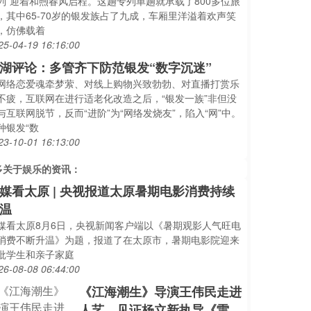
列”迎着和煦春风启程。这趟专列单趟就承载了800多位旅
，其中65-70岁的银发族占了九成，车厢里洋溢着欢声笑
，仿佛载着
25-04-19 16:16:00
湖评论：多管齐下防范银发“数字沉迷”
网络恋爱魂牵梦萦、对线上购物兴致勃勃、对直播打赏乐
不疲，互联网在进行适老化改造之后，“银发一族”非但没
与互联网脱节，反而“进阶”为“网络发烧友”，陷入“网”中。
种银发“数
23-10-01 16:13:00
多关于
娱乐
的资讯：
媒看太原 | 央视报道太原暑期电影消费持续
温
媒看太原8月6日，央视新闻客户端以《暑期观影人气旺电
消费不断升温》为题，报道了在太原市，暑期电影院迎来
批学生和亲子家庭
26-08-08 06:44:00
《江海潮生》导演王伟民走进
人艺，见证杨立新执导《雷