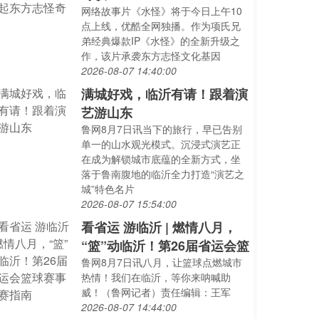
网络故事片《水怪》将于今日上午10
点上线，优酷全网独播。作为项氏兄
弟经典爆款IP《水怪》的全新升级之
作，该片承袭东方志怪文化基因
2026-08-07 14:40:00
满城好戏，临沂有请！跟着演
艺游山东
鲁网8月7日讯当下的旅行，早已告别
单一的山水观光模式。沉浸式演艺正
在成为解锁城市底蕴的全新方式，坐
落于鲁南腹地的临沂全力打造“演艺之
城”特色名片
2026-08-07 15:54:00
看省运 游临沂 | 燃情八月，
“篮”动临沂！第26届省运会篮
鲁网8月7日讯八月，让篮球点燃城市
热情！我们在临沂，等你来呐喊助
威！（鲁网记者）责任编辑：王军
2026-08-07 14:44:00