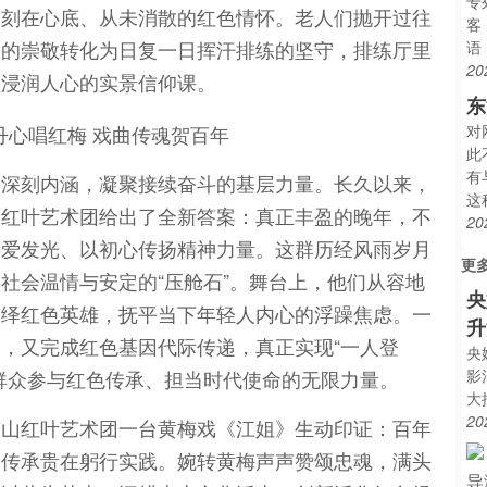
专
众刻在心底、从未消散的红色情怀。老人们抛开过往
客
烈的崇敬转化为日复一日挥汗排练的坚守，排练厅里
语
20
堂浸润人心的实景信仰课。
东
对
此
有
的深刻内涵，凝聚接续奋斗的基层力量。长久以来，
这
而红叶艺术团给出了全新答案：真正丰盈的晚年，不
20
热爱发光、以初心传扬精神力量。这群历经风雨岁月
更
社会温情与安定的“压舱石”。舞台上，他们从容地
央
演绎红色英雄，抚平当下年轻人内心的浮躁焦虑。一
升
，又完成红色基因代际传递，真正实现“一人登
央
群众参与红色传承、担当时代使命的无限力量。
影
大
20
英山红叶艺术团一台黄梅戏《江姐》生动印证：百年
，传承贵在躬行实践。婉转黄梅声声赞颂忠魂，满头