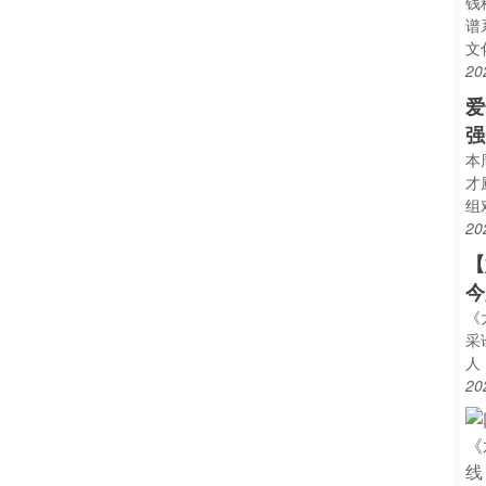
钱
谱
文
20
爱
强
本
才
组
20
【
今
《
采
人
20