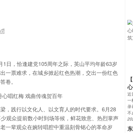
1日，恰逢建党105周年之际，英山平均年龄63岁
演出一票难求，在城乡掀起红色热潮，交出一份红色
【
人答卷。
心
近
一
录
梁，践行以文化人、以文育人的时代要求。6月28
不
不少观众提前数小时到场等候，鲜花致意、热烈掌声
20
，老一辈观众在婉转唱腔中重温刻骨铭心的革命岁
东