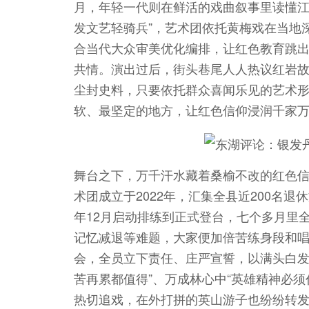
月，年轻一代则在鲜活的戏曲叙事里读懂江
发文艺轻骑兵”，艺术团依托黄梅戏在当地
合当代大众审美优化编排，让红色教育跳
共情。演出过后，街头巷尾人人热议红岩
尘封史料，只要依托群众喜闻乐见的艺术
软、最坚定的地方，让红色信仰浸润千家
舞台之下，万千汗水藏着桑榆不改的红色
术团成立于2022年，汇集全县近200名退
年12月启动排练到正式登台，七个多月里
记忆减退等难题，大家便加倍苦练身段和
会，全员立下责任、庄严宣誓，以满头白发
苦再累都值得”、万成林心中“英雄精神必
热切追戏，在外打拼的英山游子也纷纷转