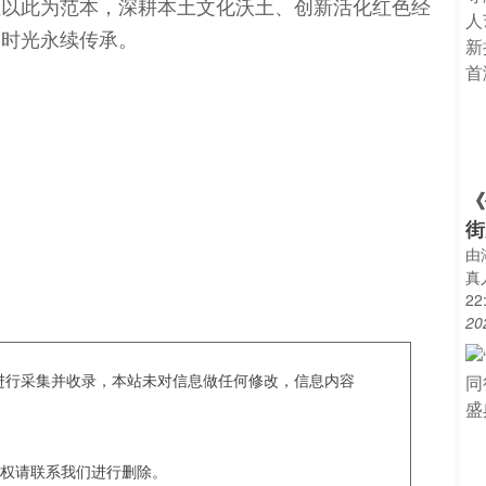
伍以此为范本，深耕本土文化沃土、创新活化红色经
越时光永续传承。
《
街
由
真
2
20
c爬虫进行采集并收录，本站未对信息做任何修改，信息内容
权请联系我们进行删除。