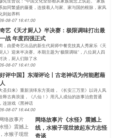
穆先生曾说：“中国文化全部都从家族观念上筑起。”家族
系如同繁盛的藤蔓，连接着人与家、家与国的根脉，家风
化则如养料
26-08-07 16:41:00
奇艺《天才厨人》半决赛：极限调味打出最
一战 年度四强正式
周，由爱奇艺出品的新生代厨师中餐竞技真人秀家乐《天
厨人》迎来半决赛。本期主题为“极限调味”，八位厨人四
对决，厨人们除了水
26-08-07 16:41:00
好评中国】东湖评论丨古老神话为何能慰藉
人
大圣归来》重新演绎东方英雄，《长安三万里》以诗人风
诠释古典浪漫，《八仙！》用凡人成仙的故事治愈普通
，连游戏《黑神话
26-08-07 16:44:00
网络故事片《水怪》震撼上
线，水猴子现世掀起东方志怪
奇谈