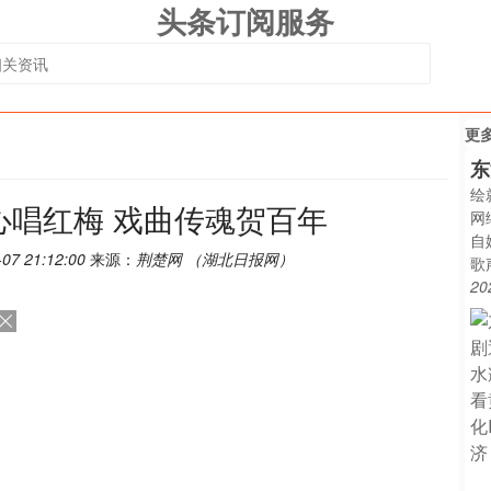
头条订阅服务
更
东
绘
心唱红梅 戏曲传魂贺百年
网
自
-07 21:12:00
来源：
荆楚网 （湖北日报网）
歌
20