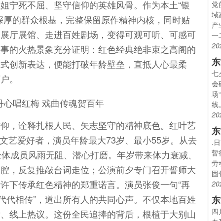
姐宁死不屈、坚守信仰的英雄风骨。作为本土“银
党
域
深厚的群众根基，完整保留原作精神内核，同时贴
产
出展厅展馆、走进百姓剧场，变得可观可听、可感可
一
20
故事的火热景象充分证明：红色经典绝非束之高阁的
东
形式创新表达，便能打破年龄壁垒，直抵人心最柔
七
万户。
会
场
线
20
信仰，诠释扎根人民、矢志坚守的精神底色。红叶艺
东
休文艺爱好者，演员年龄最大73岁、最小55岁。从去
.
暂
全体成员风雨无阻、潜心打磨。年岁带来体力衰减、
劳
唱腔，反复推敲台词走位；公演前夕专门召开誓师大
固
许下传承红色精神的郑重诺言。演员张俊一句“再
20
须代代相传”，道出所有人的共同心声。不仅本地百姓
东
四
发、线上热议。这份全民追捧的背后，根植于大别山