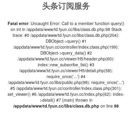
头条订阅服务
Fatal error
: Uncaught Error: Call to a member function query()
on int in /appdata/www/td.fyun.cc/libs/class.db.php:98 Stack
trace: #0 /appdata/www/td.fyun.cc/libs/class.db.php(204):
DBObject->query() #1
/appdata/www/td.fyun.cc/controller/index.class.php(199):
DBObject->query_data() #2
/appdata/www/td.fyun.cc/viewer/H5/header.php(60):
index::new_subscribe_list() #3
/appdata/www/td.fyun.cc/viewer/H5/detail.php(58):
require_once('...') #4
/appdata/www/td.fyun.cc/libs/public.php(98): require_once('...')
#5 /appdata/www/td.fyun.cc/controller/index.class.php(301):
set_viewer() #6 /appdata/www/td.fyun.cc/index.php(62): index-
>detail() #7 {main} thrown in
/appdata/www/td.fyun.cc/libs/class.db.php
on line
98