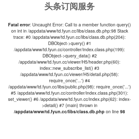
头条订阅服务
Fatal error
: Uncaught Error: Call to a member function query()
on int in /appdata/www/td.fyun.cc/libs/class.db.php:98 Stack
trace: #0 /appdata/www/td.fyun.cc/libs/class.db.php(204):
DBObject->query() #1
/appdata/www/td.fyun.cc/controller/index.class.php(199):
DBObject->query_data() #2
/appdata/www/td.fyun.cc/viewer/H5/header.php(60):
index::new_subscribe_list() #3
/appdata/www/td.fyun.cc/viewer/H5/detail.php(58):
require_once('...') #4
/appdata/www/td.fyun.cc/libs/public.php(98): require_once('...')
#5 /appdata/www/td.fyun.cc/controller/index.class.php(301):
set_viewer() #6 /appdata/www/td.fyun.cc/index.php(62): index-
>detail() #7 {main} thrown in
/appdata/www/td.fyun.cc/libs/class.db.php
on line
98